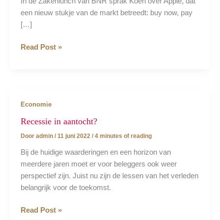
In de Zakenlunch van BNR sprak Koen over Apple, dat
een nieuw stukje van de markt betreedt: buy now, pay
[…]
Audio
Read Post »
|
Apple
gaat
mee
Economie
in
buy
Recessie in aantocht?
now,
Door
admin
/
11 juni 2022
/
4 minutes of reading
pay
Bij de huidige waarderingen en een horizon van
later
meerdere jaren moet er voor beleggers ook weer
perspectief zijn. Juist nu zijn de lessen van het verleden
belangrijk voor de toekomst.
Recessie
Read Post »