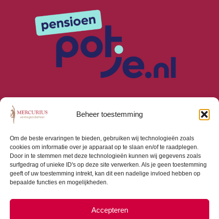
Beheer toestemming
Om de beste ervaringen te bieden, gebruiken wij technologieën zoals
cookies om informatie over je apparaat op te slaan en/of te raadplegen.
Algemene Voorwaarden
Door in te stemmen met deze technologieën kunnen wij gegevens zoals
Privacyverklaring
surfgedrag of unieke ID's op deze site verwerken. Als je geen toestemming
Cookiebeleid (EU)
geeft of uw toestemming intrekt, kan dit een nadelige invloed hebben op
bepaalde functies en mogelijkheden.
Consumentenbrief
Beloningsbeleid
Beleggingsbeleid
Accepteren