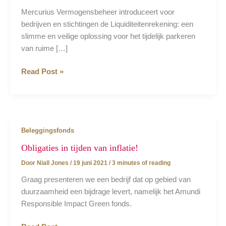
Mercurius Vermogensbeheer introduceert voor
bedrijven en stichtingen de Liquiditeitenrekening: een
slimme en veilige oplossing voor het tijdelijk parkeren
van ruime […]
Nieuw:
Read Post »
de
Liquiditeitenrekening
bij
Mercurius
Beleggingsfonds
Vermogensbeheer
Obligaties in tijden van inflatie!
Door
Niall Jones
/
19 juni 2021
/
3 minutes of reading
Graag presenteren we een bedrijf dat op gebied van
duurzaamheid een bijdrage levert, namelijk het Amundi
Responsible Impact Green fonds.