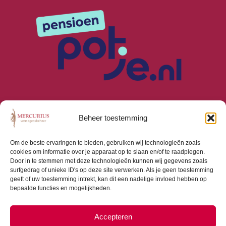
Beheer toestemming
Om de beste ervaringen te bieden, gebruiken wij technologieën zoals
cookies om informatie over je apparaat op te slaan en/of te raadplegen.
Algemene Voorwaarden
Door in te stemmen met deze technologieën kunnen wij gegevens zoals
Privacyverklaring
surfgedrag of unieke ID's op deze site verwerken. Als je geen toestemming
Cookiebeleid (EU)
geeft of uw toestemming intrekt, kan dit een nadelige invloed hebben op
bepaalde functies en mogelijkheden.
Consumentenbrief
Beloningsbeleid
Beleggingsbeleid
Accepteren