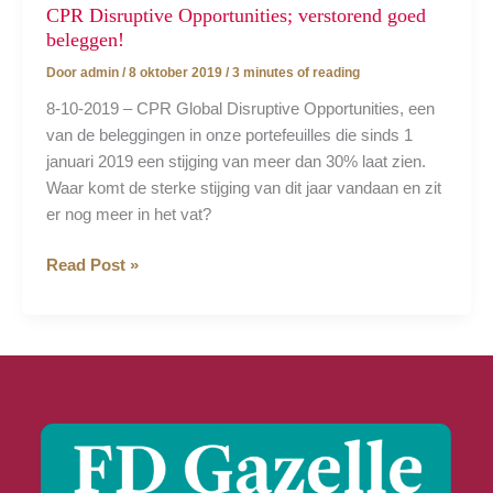
CPR Disruptive Opportunities; verstorend goed
beleggen!
Door
admin
/
8 oktober 2019
/
3 minutes of reading
8-10-2019 – CPR Global Disruptive Opportunities, een
van de beleggingen in onze portefeuilles die sinds 1
januari 2019 een stijging van meer dan 30% laat zien.
Waar komt de sterke stijging van dit jaar vandaan en zit
er nog meer in het vat?
CPR
Read Post »
Disruptive
Opportunities;
verstorend
goed
beleggen!