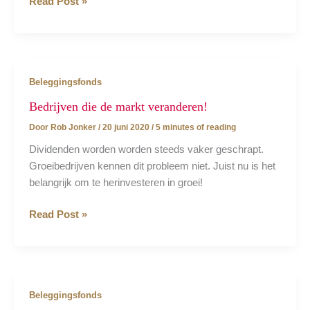
Obligaties
Read Post »
in
tijden
van
inflatie!
Beleggingsfonds
Bedrijven die de markt veranderen!
Door
Rob Jonker
/
20 juni 2020
/
5 minutes of reading
Dividenden worden worden steeds vaker geschrapt.
Groeibedrijven kennen dit probleem niet. Juist nu is het
belangrijk om te herinvesteren in groei!
Bedrijven
Read Post »
die
de
markt
veranderen!
Beleggingsfonds