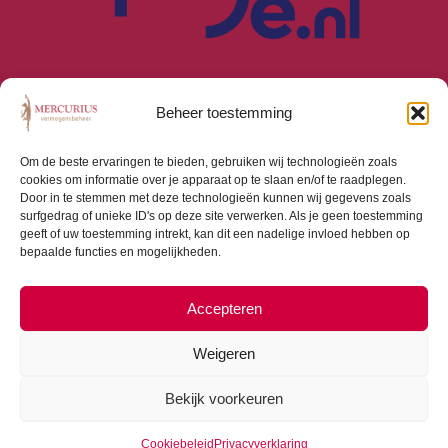
Beheer toestemming
Om de beste ervaringen te bieden, gebruiken wij technologieën zoals
cookies om informatie over je apparaat op te slaan en/of te raadplegen.
Algemene Voorwaarden
Door in te stemmen met deze technologieën kunnen wij gegevens zoals
Privacyverklaring
surfgedrag of unieke ID's op deze site verwerken. Als je geen toestemming
Cookiebeleid (EU)
geeft of uw toestemming intrekt, kan dit een nadelige invloed hebben op
bepaalde functies en mogelijkheden.
Consumentenbrief
Beloningsbeleid
Beleggingsbeleid
Accepteren
Weigeren
Bekijk voorkeuren
Copyright © 2026 Mercurius Vermogensbeheer |
Webdesign door
Dialogue Junction
Cookiebeleid
Privacyverklaring