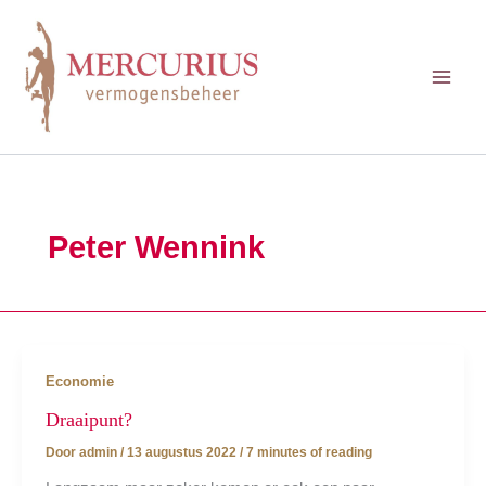
Ga
naar
de
inhoud
Peter Wennink
Economie
Draaipunt?
Door
admin
/
13 augustus 2022
/
7 minutes of reading