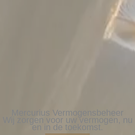
Mercurius Vermogensbeheer
Wij zorgen voor uw vermogen, nu
en in de toekomst.