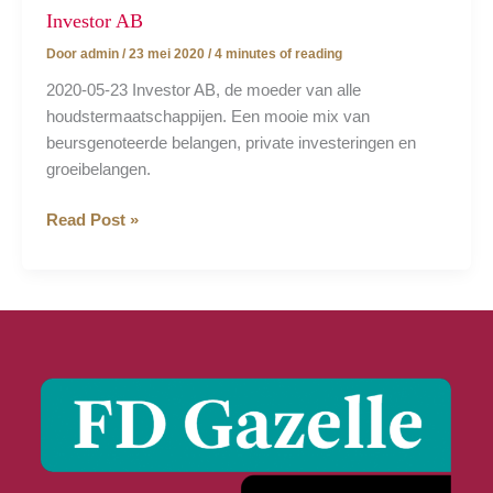
Investor AB
Door
admin
/
23 mei 2020
/
4 minutes of reading
2020-05-23 Investor AB, de moeder van alle
houdstermaatschappijen. Een mooie mix van
beursgenoteerde belangen, private investeringen en
groeibelangen.
Investor
Read Post »
AB