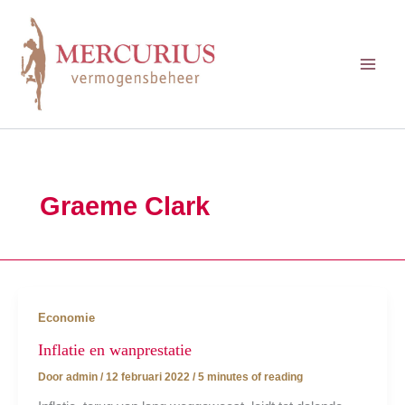
Ga
naar
de
inhoud
Graeme Clark
Economie
Inflatie en wanprestatie
Door
admin
/
12 februari 2022
/
5 minutes of reading