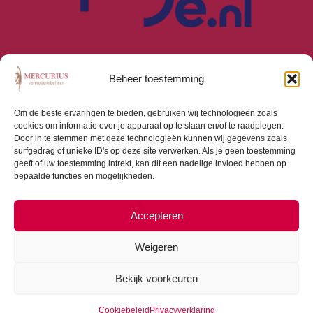
Beheer toestemming
Om de beste ervaringen te bieden, gebruiken wij technologieën zoals
cookies om informatie over je apparaat op te slaan en/of te raadplegen.
Algemene Voorwaarden
Door in te stemmen met deze technologieën kunnen wij gegevens zoals
Privacyverklaring
surfgedrag of unieke ID's op deze site verwerken. Als je geen toestemming
Cookiebeleid (EU)
geeft of uw toestemming intrekt, kan dit een nadelige invloed hebben op
bepaalde functies en mogelijkheden.
Consumentenbrief
Beloningsbeleid
Beleggingsbeleid
Accepteren
Weigeren
Bekijk voorkeuren
Copyright © 2026 Mercurius Vermogensbeheer |
Webdesign door
Dialogue Junction
Cookiebeleid
Privacyverklaring