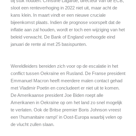
bij stuk houden. Christine Lagarde, directeur van de ECB,
sloot een renteverhoging in 2022 niet uit, maar acht de
kans klein. In maart vindt er een nieuwe cruciale
bijeenkomst plaats. Indien de prognose voorspelt dat de
inflatie aan zal houden, wordt er toch een wijziging van het
beleid verwacht. De Bank of England verhoogde eind
januari de rente al met 25 basispunten.
Wereldleiders bereiden zich voor op de escalatie in het
conflict tussen Oekraïne en Rusland. De Franse president
Emmanuel Macron heeft meerdere malen contact gehad
met Vladimir Poetin en concludeert er niet uit te komen.
De Amerikaanse president Joe Biden roept alle
Amerikanen in Oekraïne op om het land zo snel mogelijk
te verlaten. Ook de Britse premier Boris Johnson vreest
een \’humanitaire ramp\’ in Oost-Europa waarbij velen op
de vlucht zullen slaan.