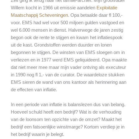
Zelf ging ik terug naar het familie-archief. Mijn grootvader
Willem kocht in 1966 uit emissie aandelen
Exploitatie
Maatschappij Scheveningen
. Opa betaalde daar fl 100,-
voor. EMS had wel voor 500 miljoen gulden vastgoed en
wel 6.000 mensen in dienst. Halverwege de jaren zestig
begon ook de rente te stijgen en kwam het inflatiespook
uit de kast. Grondstoffen werden duurder en lonen
begonnen te stijgen. De winsten van EMS sloegen om in
verliezen en in 1977 werd EMS geliquideerd. Opa maakte
dat niet meer mee maar mijn vader ontving als executeur
in 1990 nog fl 1,- van de curator. De waardeloze stukken
EMS sieren de wand van ons kantoor als herinnering aan
de effecten van inflatie.
In een periode van inflatie is balanslezen dus van belang.
Hoeveel schuld heeft een bedrijf? Wat is de verhouding
van de loonsom ten opzichte van de omzet? Maakt het
bedrijf een fatsoenlijke winstmarge? Kortom verdiep je in
het bedrijf waarin je belegt.