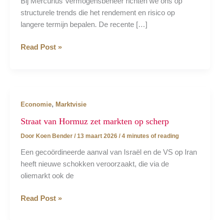
Bij Mercurius Vermogensbeheer richten we ons op
structurele trends die het rendement en risico op
langere termijn bepalen. De recente […]
Europa’s
Read Post »
energieschok
,
Economie
Marktvisie
Straat van Hormuz zet markten op scherp
Door
Koen Bender
/
13 maart 2026
/
4 minutes of reading
Een gecoördineerde aanval van Israël en de VS op Iran
heeft nieuwe schokken veroorzaakt, die via de
oliemarkt ook de
Straat
Read Post »
van