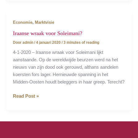
Hormuz
zet
markten
,
Economie
Marktvisie
op
scherp
Iraanse wraak voor Soleimani?
Door
admin
/
4 januari 2020
/
3 minutes of reading
4-1-2020 – Iraanse wraak voor Soleimani lijkt
aanstaande. Op de wereldwijde beurzen werd na het
nieuws van zijn dood ook gerouwd, althans aandelen
koersten fors lager. Hernieuwde spanning in het
Midden-Oosten houdt beleggers in haar greep. Terecht?
Iraanse
Read Post »
wraak
voor
Soleimani?