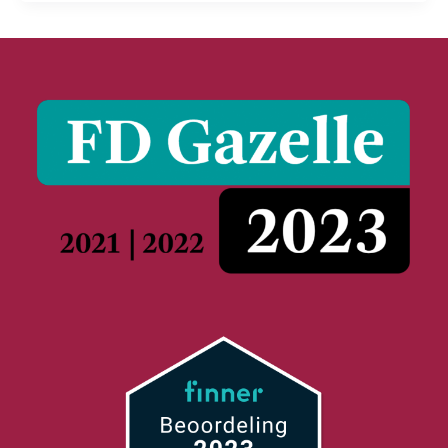
(alsnog)
GrandVision?