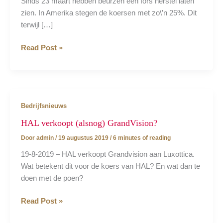
Sinds 23 maart hebben beurzen een fors herstel laten
zien. In Amerika stegen de koersen met zo\’n 25%. Dit
terwijl […]
Nieuw
Read Post »
gevaar
voor
de
beurs?
Bedrijfsnieuws
HAL verkoopt (alsnog) GrandVision?
Door
admin
/
19 augustus 2019
/
6 minutes of reading
19-8-2019 – HAL verkoopt Grandvision aan Luxottica.
Wat betekent dit voor de koers van HAL? En wat dan te
doen met de poen?
HAL
Read Post »
verkoopt