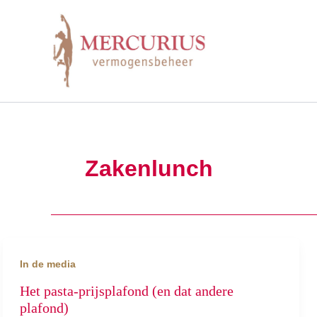
Ga
naar
de
inhoud
Zakenlunch
In de media
Het pasta-prijsplafond (en dat andere
plafond)