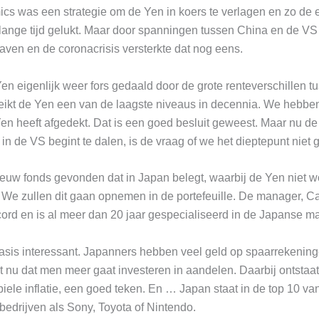
cs was een strategie om de Yen in koers te verlagen en zo de e
s lange tijd gelukt. Maar door spanningen tussen China en de V
aven en de coronacrisis versterkte dat nog eens.
en eigenlijk weer fors gedaald door de grote renteverschillen 
eikt de Yen een van de laagste niveaus in decennia. We hebben
en heeft afgedekt. Dat is een goed besluit geweest. Maar nu de
e in de VS begint te dalen, is de vraag of we het dieptepunt nie
uw fonds gevonden dat in Japan belegt, waarbij de Yen niet wo
e zullen dit gaan opnemen in de portefeuille. De manager, Car
cord en is al meer dan 20 jaar gespecialiseerd in de Japanse ma
 basis interessant. Japanners hebben veel geld op spaarrekenin
t nu dat men meer gaat investeren in aandelen. Daarbij ontstaat 
abiele inflatie, een goed teken. En … Japan staat in de top 10 v
bedrijven als Sony, Toyota of Nintendo.