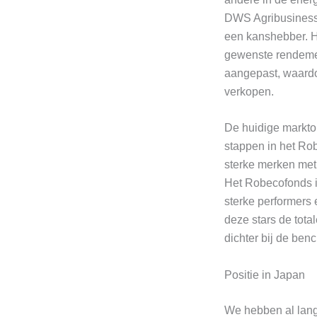
DWS Agribusiness
een kanshebber. He
gewenste rendemen
aangepast, waardo
verkopen.
De huidige marktom
stappen in het Rob
sterke merken met 
Het Robecofonds i
sterke performers 
deze stars de tota
dichter bij de ben
Positie in Japan
We hebben al lange