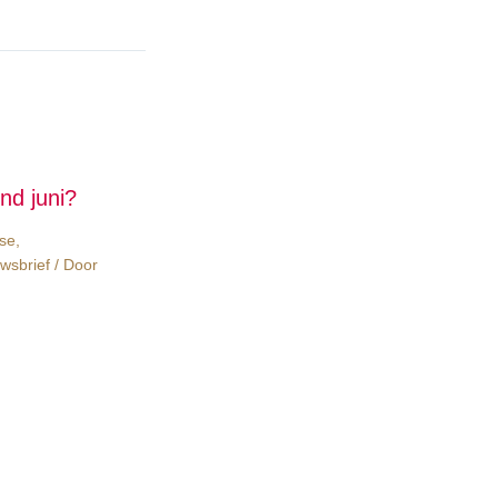
nd juni?
yse
,
wsbrief
/ Door