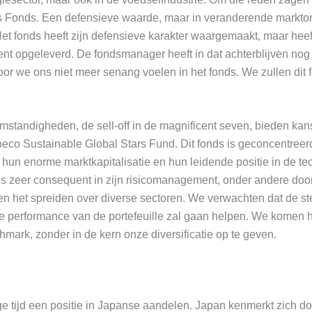
 Fonds. Een defensieve waarde, maar in veranderende markt
t fonds heeft zijn defensieve karakter waargemaakt, maar heeft
t opgeleverd. De fondsmanager heeft in dat achterblijven nog 
or we ons niet meer senang voelen in het fonds. We zullen dit
standigheden, de sell-off in de magnificent seven, bieden kan
eco Sustainable Global Stars Fund. Dit fonds is geconcentreerd
hun enorme marktkapitalisatie en hun leidende positie in de te
s zeer consequent in zijn risicomanagement, onder andere doo
en het spreiden over diverse sectoren. We verwachten dat de st
le performance van de portefeuille zal gaan helpen. We komen 
chmark, zonder in de kern onze diversificatie op te geven.
 tijd een positie in Japanse aandelen. Japan kenmerkt zich do