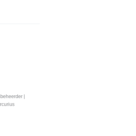
sbeheerder |
rcurius