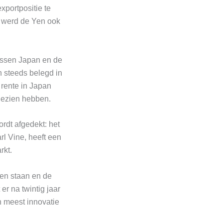
xportpositie te
S werd de Yen ook
tussen Japan en de
 steeds belegd in
 rente in Japan
t gezien hebben.
rdt afgedekt: het
l Vine, heeft een
rkt.
gen staan en de
er na twintig jaar
an meest innovatie