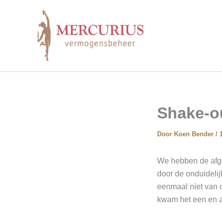
Ga
naar
de
inhoud
Shake-o
Door
Koen Bender
/
We hebben de afge
door de onduideli
eenmaal niet van o
kwam het een en a