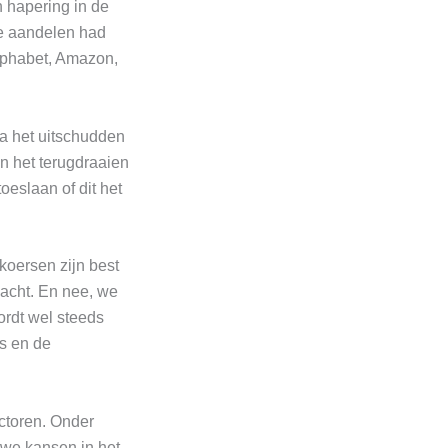
n hapering in de
ple aandelen had
Alphabet, Amazon,
na het uitschudden
en het terugdraaien
oeslaan of dit het
 koersen zijn best
wacht. En nee, we
rdt wel steeds
ts en de
ectoren. Onder
 we kansen in het