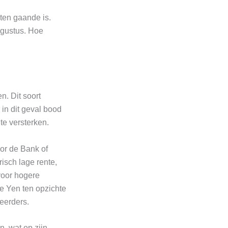
kten gaande is.
ugustus. Hoe
. Dit soort
in dit geval bood
te versterken.
or de Bank of
isch lage rente,
voor hogere
e Yen ten opzichte
teerders.
, wat op zijn