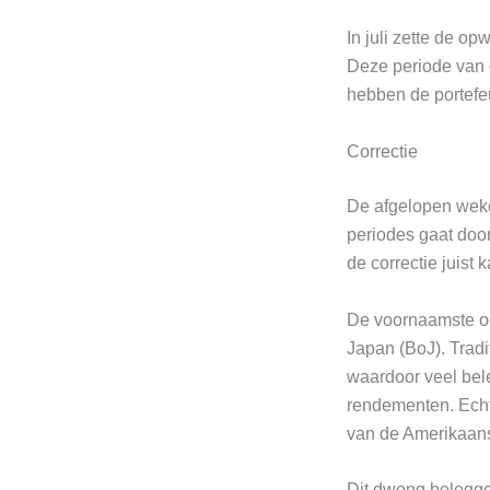
In juli zette de o
Deze periode van 
hebben de portefeu
Correctie
De afgelopen weke
periodes gaat door
de correctie juist
De voornaamste oo
Japan (BoJ). Tradi
waardoor veel bel
rendementen. Echt
van de Amerikaanse
Dit dwong belegger