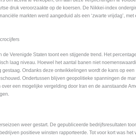
rtse druk veroorzaakte op de koersen. De Nikkei-index ondergin
financiële markten werd aangeduid als een ‘zwarte vrijdag’, met 
rocijfers
 de Verenigde Staten toont een stijgende trend. Het percentage 
orisch laag niveau. Hoewel het aantal banen niet noemenswaardi
ng gestaag. Ondanks deze ontwikkelingen wordt de kans op een
beschouwd. Ondertussen blijven geopolitieke spanningen de mar
n over een mogelijke vergelding door Iran en de aanstaande A
ngen.
ferseizoen weer gestart. De gepubliceerde bedrijfsresultaten to
 bedrijven positieve winsten rapporteerde. Tot voor kort was het 