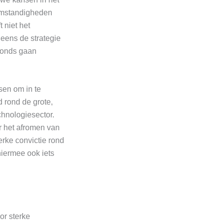
omstandigheden
 niet het
eens de strategie
 fonds gaan
sen om in te
 rond de grote,
chnologiesector.
r het afromen van
erke convictie rond
hiermee ook iets
or sterke