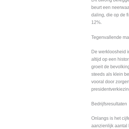
beurt een neerwaa
daling, die op de 
12%.
Tegenvallende mac
De werkloosheid in
altijd op een hist
groeit de bevolki
steeds als klein 
vooral door zorge
presidentverkiezi
Bedrijfsresultaten
Onlangs is het cij
aanzienlijk aantal