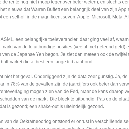
 de rente nog niet (hoop tegenover beter weten), en slechts ee
en het nieuws dat Warren Buffett een belangrijk deel van zijn Ap
ot een sell-off in de magnificent seven, Apple, Microsoft, Meta, 
 ASML, een belangrijke toeleverancier: daar ging veel af, waar
 markt van de te uitbundige posities (veelal met geleend geld) 
s van de Japanse Yen begon. Je ziet dan meteen ook de twijfel t
 bullmarket die al best een lange tijd aanhoudt.
at niet het geval. Onderliggend zijn de data zeer gunstig. Ja, de
r in 78% van de gevallen zijn de jaarcijfers ook beter dan ver
enteverlaging mogen zien van de Fed, maar de kans daarop wo
 uitschudden van de markt. Die bleek te uitbundig. Pas op de plaa
 dat is gezond; een shake-out is uiteindelijk gezond.
an van de Oekraïneoorlog ontstond er onrust in verschillende s
giesector, maar ook in de voedselindustrie. Om die reden zagen