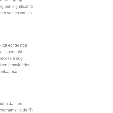
g een significante
een verlies van ca.
ligt echter nog
g is gedaald,
 recessie nog
kten beïnvloeden,
merikaanse
onden dat een
voornamelijk de IT-