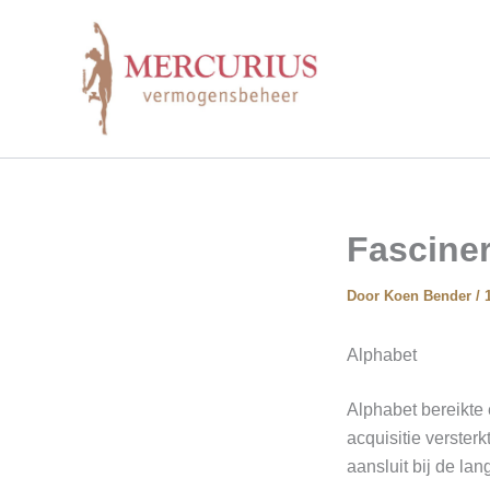
Ga
naar
de
inhoud
Fasciner
Door
Koen Bender
/
Alphabet
Alphabet bereikte 
acquisitie verster
aansluit bij de lan