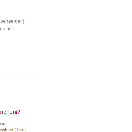
sbeheerder |
rcurius
nd juni?
yse
,
wsbrief
/ Door