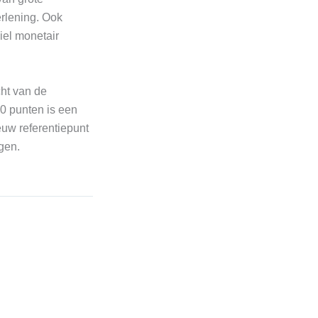
erlening. Ook
iel monetair
cht van de
0 punten is een
euw referentiepunt
gen.