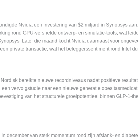
ndigde Nvidia een investering van $2 miljard in Synopsys aa
ing rond GPU-versnelde ontwerp- en simulatie-tools, wat leidd
 Synopsys. Later die maand kocht Nvidia daarnaast voor ongevee
 een private transactie, wat het beleggerssentiment rond Intel du
Nordisk bereikte nieuwe recordniveaus nadat positieve resulta
 een vervolgstudie naar een nieuwe generatie obesitasmedicat
bevestiging van het structurele groeipotentieel binnen GLP-1-th
rde in december van sterk momentum rond zijn afslank- en diabet