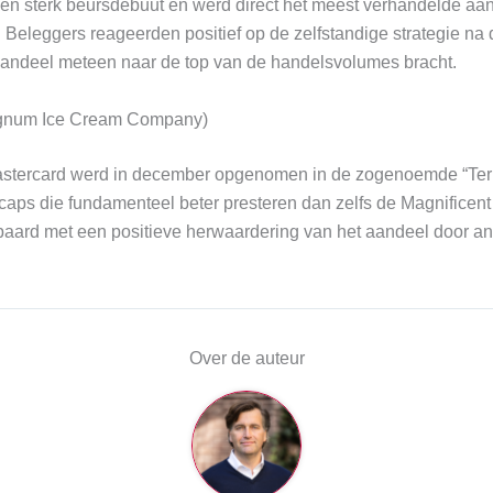
 sterk beursdebuut en werd direct het meest verhandelde aan
Beleggers reageerden positief op de zelfstandige strategie na d
 aandeel meteen naar de top van de handelsvolumes bracht.
num Ice Cream Company)
astercard werd in december opgenomen in de zogenoemde “Terri
caps die fundamenteel beter presteren dan zelfs de Magnificen
paard met een positieve herwaardering van het aandeel door an
Over de auteur