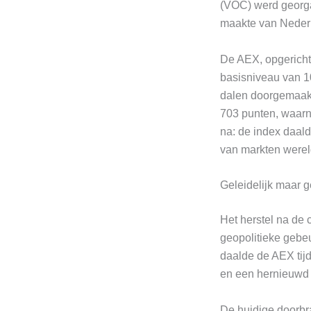
(VOC) werd georga
maakte van Nederl
De AEX, opgericht
basisniveau van 1
dalen doorgemaakt
703 punten, waarna
na: de index daald
van markten werel
Geleidelijk maar 
Het herstel na de
geopolitieke gebe
daalde de AEX tijd
en een hernieuwd 
De huidige doorbr