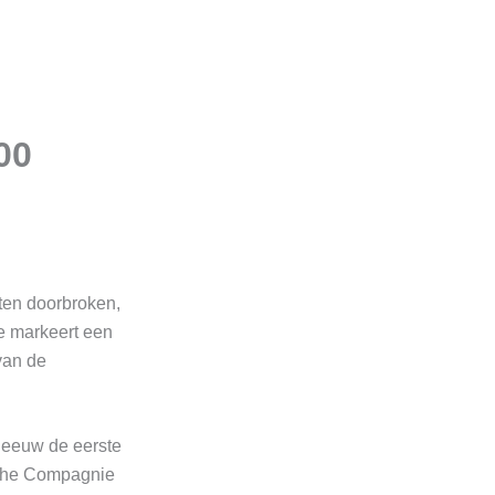
00
ten doorbroken,
ie markeert een
van de
 eeuw de eerste
sche Compagnie