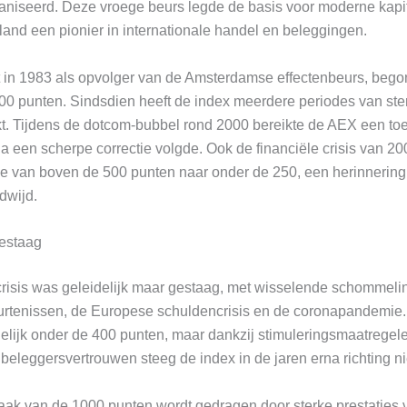
niseerd. Deze vroege beurs legde de basis voor moderne kapi
and een pionier in internationale handel en beleggingen.
 in 1983 als opvolger van de Amsterdamse effectenbeurs, begon
00 punten. Sindsdien heeft de index meerdere periodes van ste
. Tijdens de dotcom-bubbel rond 2000 bereikte de AEX een to
 een scherpe correctie volgde. Ook de financiële crisis van 200
e van boven de 500 punten naar onder de 250, een herinnering a
dwijd.
gestaag
 crisis was geleidelijk maar gestaag, met wisselende schommel
urtenissen, de Europese schuldencrisis en de coronapandemie.
elijk onder de 400 punten, maar dankzij stimuleringsmaatregele
beleggersvertrouwen steeg de index in de jaren erna richting n
aak van de 1000 punten wordt gedragen door sterke prestaties 