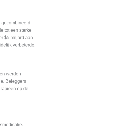
n, gecombineerd
e tot een sterke
r $5 miljard aan
idelijk verbeterde.
ten werden
ie. Beleggers
erapieën op de
esmedicatie.