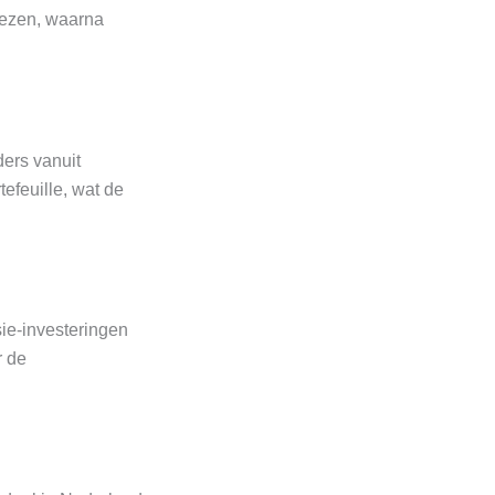
iezen, waarna
ders vanuit
efeuille, wat de
ie-investeringen
r de