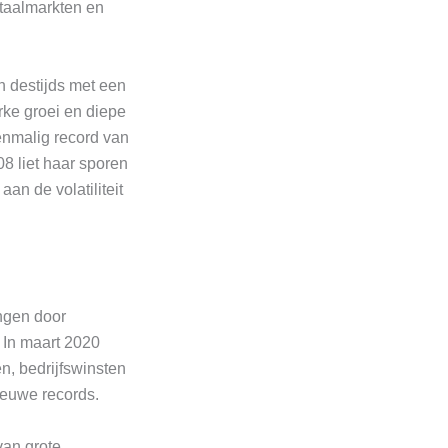
taalmarkten en
 destijds met een
rke groei en diepe
enmalig record van
8 liet haar sporen
an de volatiliteit
ingen door
 In maart 2020
n, bedrijfswinsten
ieuwe records.
van grote