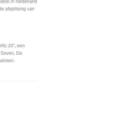
deel in Nederland
e afsplitsing van
fic 20”, een
t Seven. De
alisten.