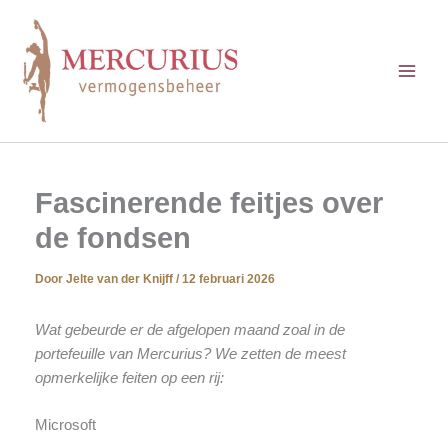
Ga
naar
de
inhoud
Fascinerende feitjes over
de fondsen
Door
Jelte van der Knijff
/
12 februari 2026
Wat gebeurde er de afgelopen maand zoal in de
portefeuille van Mercurius? We zetten de meest
opmerkelijke feiten op een rij:
Microsoft