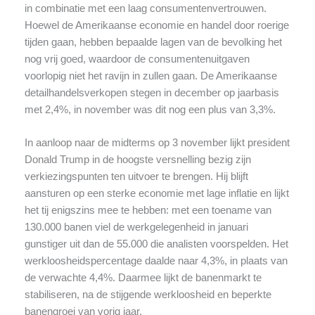
in combinatie met een laag consumentenvertrouwen.
Hoewel de Amerikaanse economie en handel door roerige
tijden gaan, hebben bepaalde lagen van de bevolking het
nog vrij goed, waardoor de consumentenuitgaven
voorlopig niet het ravijn in zullen gaan. De Amerikaanse
detailhandelsverkopen stegen in december op jaarbasis
met 2,4%, in november was dit nog een plus van 3,3%.
In aanloop naar de midterms op 3 november lijkt president
Donald Trump in de hoogste versnelling bezig zijn
verkiezingspunten ten uitvoer te brengen. Hij blijft
aansturen op een sterke economie met lage inflatie en lijkt
het tij enigszins mee te hebben: met een toename van
130.000 banen viel de werkgelegenheid in januari
gunstiger uit dan de 55.000 die analisten voorspelden. Het
werkloosheidspercentage daalde naar 4,3%, in plaats van
de verwachte 4,4%. Daarmee lijkt de banenmarkt te
stabiliseren, na de stijgende werkloosheid en beperkte
banengroei van vorig jaar.