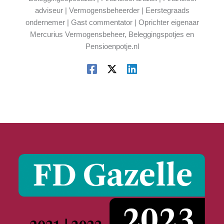
adviseur | Vermogensbeheerder | Eerstegraads
ondernemer | Gast commentator | Oprichter eigenaar
Mercurius Vermogensbeheer, Beleggingspotjes en
Pensioenpotje.nl