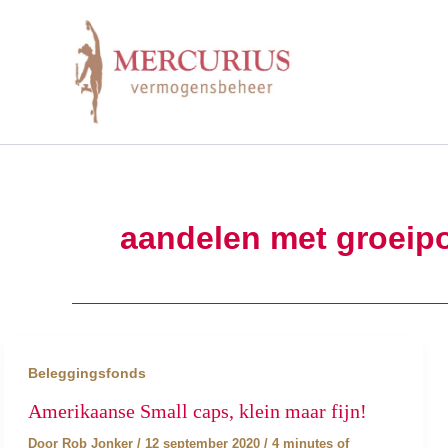
Ga
naar
de
inhoud
aandelen met groeipo
Beleggingsfonds
Amerikaanse Small caps, klein maar fijn!
Door
Rob Jonker
/
12 september 2020
/
4 minutes of