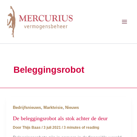
Ga
naar
de
inhoud
Beleggingsrobot
,
,
Bedrijfsnieuws
Marktvisie
Nieuws
De beleggingsrobot als stok achter de deur
Door
Thijs Baas
/
3 juli 2021
/
3 minutes of reading