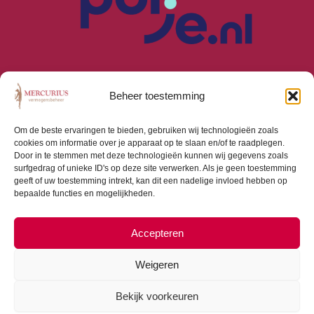
Beheer toestemming
Om de beste ervaringen te bieden, gebruiken wij technologieën zoals
cookies om informatie over je apparaat op te slaan en/of te raadplegen.
Algemene Voorwaarden
Door in te stemmen met deze technologieën kunnen wij gegevens zoals
Privacyverklaring
surfgedrag of unieke ID's op deze site verwerken. Als je geen toestemming
Cookiebeleid (EU)
geeft of uw toestemming intrekt, kan dit een nadelige invloed hebben op
bepaalde functies en mogelijkheden.
Consumentenbrief
Beloningsbeleid
Beleggingsbeleid
Accepteren
Weigeren
Bekijk voorkeuren
Copyright © 2026 Mercurius Vermogensbeheer |
Webdesign door