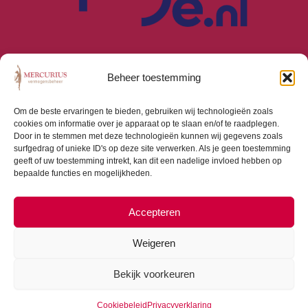
Beheer toestemming
Om de beste ervaringen te bieden, gebruiken wij technologieën zoals
cookies om informatie over je apparaat op te slaan en/of te raadplegen.
Algemene Voorwaarden
Door in te stemmen met deze technologieën kunnen wij gegevens zoals
Privacyverklaring
surfgedrag of unieke ID's op deze site verwerken. Als je geen toestemming
Cookiebeleid (EU)
geeft of uw toestemming intrekt, kan dit een nadelige invloed hebben op
bepaalde functies en mogelijkheden.
Consumentenbrief
Beloningsbeleid
Beleggingsbeleid
Accepteren
Weigeren
Bekijk voorkeuren
Copyright © 2026 Mercurius Vermogensbeheer |
Webdesign door
Dialogue Junction
Cookiebeleid
Privacyverklaring