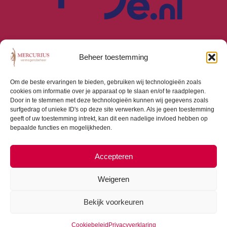
Beheer toestemming
Om de beste ervaringen te bieden, gebruiken wij technologieën zoals
cookies om informatie over je apparaat op te slaan en/of te raadplegen.
Algemene Voorwaarden
Door in te stemmen met deze technologieën kunnen wij gegevens zoals
Privacyverklaring
surfgedrag of unieke ID's op deze site verwerken. Als je geen toestemming
Cookiebeleid (EU)
geeft of uw toestemming intrekt, kan dit een nadelige invloed hebben op
bepaalde functies en mogelijkheden.
Consumentenbrief
Beloningsbeleid
Beleggingsbeleid
Accepteren
Weigeren
Bekijk voorkeuren
Copyright © 2026 Mercurius Vermogensbeheer |
Webdesign door
Dialogue Junction
Cookiebeleid
Privacyverklaring