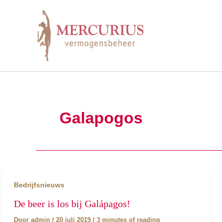
Ga
naar
de
inhoud
Galapogos
Bedrijfsnieuws
De beer is los bij Galápagos!
Door
admin
/
20 juli 2019
/
3 minutes of reading