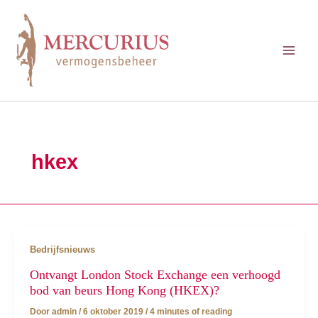
Ga
naar
de
inhoud
hkex
Bedrijfsnieuws
Ontvangt London Stock Exchange een verhoogd
bod van beurs Hong Kong (HKEX)?
Door
admin
/
6 oktober 2019
/
4 minutes of reading