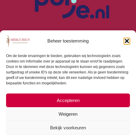
Beheer toestemming
Om de beste ervaringen te bieden, gebruiken wij technologieën zoals
cookies om informatie over je apparaat op te slaan en/of te raadplegen.
Algemene Voorwaarden
Door in te stemmen met deze technologieën kunnen wij gegevens zoals
Privacyverklaring
surfgedrag of unieke ID's op deze site verwerken. Als je geen toestemming
Cookiebeleid (EU)
geeft of uw toestemming intrekt, kan dit een nadelige invloed hebben op
bepaalde functies en mogelijkheden.
Consumentenbrief
Beloningsbeleid
Beleggingsbeleid
Accepteren
Weigeren
Bekijk voorkeuren
Copyright © 2026 Mercurius Vermogensbeheer |
Webdesign door