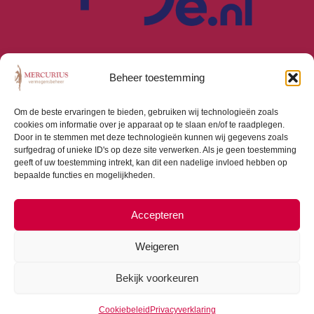
Beheer toestemming
Om de beste ervaringen te bieden, gebruiken wij technologieën zoals
cookies om informatie over je apparaat op te slaan en/of te raadplegen.
Algemene Voorwaarden
Door in te stemmen met deze technologieën kunnen wij gegevens zoals
Privacyverklaring
surfgedrag of unieke ID's op deze site verwerken. Als je geen toestemming
Cookiebeleid (EU)
geeft of uw toestemming intrekt, kan dit een nadelige invloed hebben op
bepaalde functies en mogelijkheden.
Consumentenbrief
Beloningsbeleid
Beleggingsbeleid
Accepteren
Weigeren
Bekijk voorkeuren
Copyright © 2026 Mercurius Vermogensbeheer |
Webdesign door
Dialogue Junction
Cookiebeleid
Privacyverklaring