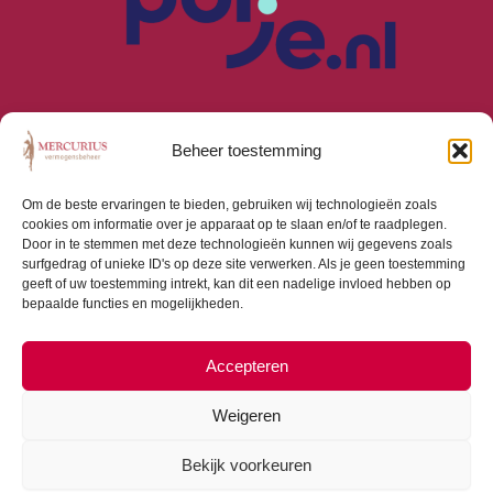
Beheer toestemming
Om de beste ervaringen te bieden, gebruiken wij technologieën zoals
cookies om informatie over je apparaat op te slaan en/of te raadplegen.
Algemene Voorwaarden
Door in te stemmen met deze technologieën kunnen wij gegevens zoals
Privacyverklaring
surfgedrag of unieke ID's op deze site verwerken. Als je geen toestemming
Cookiebeleid (EU)
geeft of uw toestemming intrekt, kan dit een nadelige invloed hebben op
bepaalde functies en mogelijkheden.
Consumentenbrief
Beloningsbeleid
Beleggingsbeleid
Accepteren
Weigeren
Bekijk voorkeuren
Copyright © 2026 Mercurius Vermogensbeheer |
Webdesign door