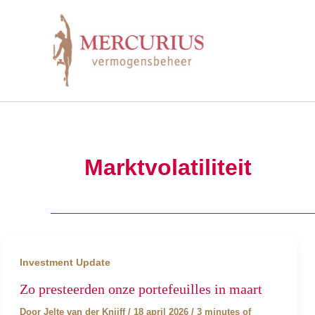
Ga
naar
de
inhoud
Marktvolatiliteit
Investment Update
Zo presteerden onze portefeuilles in maart
Door
Jelte van der Knijff
/
18 april 2026
/
3 minutes of