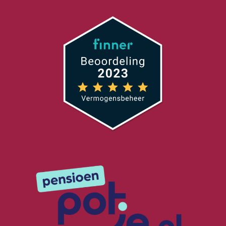
lijfrente en de levensloop zijn de nog enige twee
overgebleven producten met voordeel. Die laatste
verdwijnt overigens per 31 december 2020.
Toch zijn er nog een heleboel oude producten “in omloop”.
Wat opvalt is dat de voorwaarden zowel in de opbouw- als
in de uitkeringsfase van elkaar verschillen. Het heeft niet
zo veel zin om de verschillen in de opbouwfase te
bespreken. Immers de meeste producten zijn niet meer te
koop. In dit artikel behandelen we de verschillen in de
uitkeringsfase van de lijfrente.
Welke producten kun je in de praktijk tegenkomen
?
In onderstaand schema staan de lijfrenteregimes die op u
van toepassing kunnen zijn. In de eerste kolom staat het
“product”, in de tweede kolom ziet u hoe lang de
uitkeringen ten minste moeten duren én wanneer het
product op zijn vroegst mag ingaan. In de laatste kolom