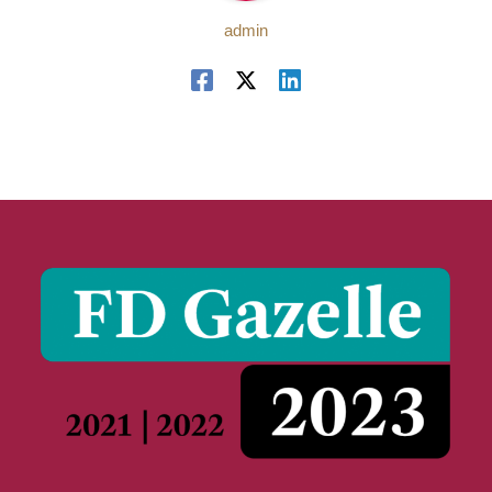
admin
Verschillen in de
uitkeringsfase bij
toekomstvoorzieningen
Door
admin
/
11 april 2020
Sparen als aanvulling op je pensioen wordt decennialang
door de overheid gepromoot. Dat doet de overheid door
de belastingplichtige fiscale voordelen te geven. Wat we
tevens zien, is dat het aantal producten met fiscaal
voordeel de afgelopen jaren drastisch is afgenomen. De