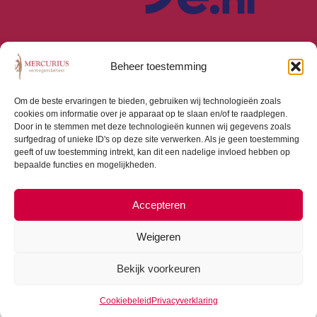
staat ten slotte aangeven wanneer de uitkeringen uiterlijk
moeten ingaan. Dit schema is niet compleet, maar geeft u
een goed inzicht in de belangrijkste kenmerken van de
lijfrente in de uitkeringsfase.
Beheer toestemming
Wat valt er op?
Om de beste ervaringen te bieden, gebruiken wij technologieën zoals
cookies om informatie over je apparaat op te slaan en/of te raadplegen.
Door in te stemmen met deze technologieën kunnen wij gegevens zoals
Wat opvalt is dat er de afgelopen jaren verschillende
surfgedrag of unieke ID's op deze site verwerken. Als je geen toestemming
lijfrentevoorzieningsproducten zijn geweest. De meeste
geeft of uw toestemming intrekt, kan dit een nadelige invloed hebben op
zijn verdwenen. Er bestaat veel overgangsrecht en de
bepaalde functies en mogelijkheden.
beleidsbesluiten en vragen en antwoorden van de
Belastingdienst zijn inmiddels talrijk en de voorwaarden in
Accepteren
de uitkeringsfase bijna allemaal, soms op detailniveau,
anders. De kans op het maken van fouten is daarmee
Weigeren
groot. Worden de voorwaarden niet nageleefd? Dan staat
daar in de meeste gevallen een sanctie op: namelijk het
Bekijk voorkeuren
betalen van revisierente (boete van maximaal 20%). Om
te voorkomen dat u een sanctie krijgt opgelegd gaan we
Cookiebeleid
Privacyverklaring