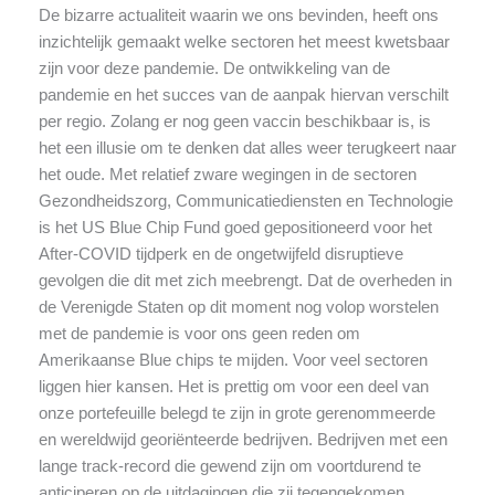
De bizarre actualiteit waarin we ons bevinden, heeft ons
inzichtelijk gemaakt welke sectoren het meest kwetsbaar
zijn voor deze pandemie. De ontwikkeling van de
pandemie en het succes van de aanpak hiervan verschilt
per regio. Zolang er nog geen vaccin beschikbaar is, is
het een illusie om te denken dat alles weer terugkeert naar
het oude. Met relatief zware wegingen in de sectoren
Gezondheidszorg, Communicatiediensten en Technologie
is het US Blue Chip Fund goed gepositioneerd voor het
After-COVID tijdperk en de ongetwijfeld disruptieve
gevolgen die dit met zich meebrengt. Dat de overheden in
de Verenigde Staten op dit moment nog volop worstelen
met de pandemie is voor ons geen reden om
Amerikaanse Blue chips te mijden. Voor veel sectoren
liggen hier kansen. Het is prettig om voor een deel van
onze portefeuille belegd te zijn in grote gerenommeerde
en wereldwijd georiënteerde bedrijven. Bedrijven met een
lange track-record die gewend zijn om voortdurend te
anticiperen op de uitdagingen die zij tegengekomen.