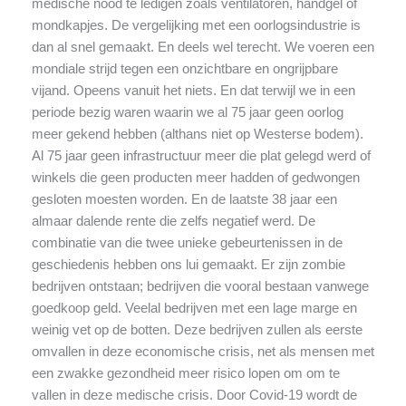
medische nood te ledigen zoals ventilatoren, handgel of
mondkapjes. De vergelijking met een oorlogsindustrie is
dan al snel gemaakt. En deels wel terecht. We voeren een
mondiale strijd tegen een onzichtbare en ongrijpbare
vijand. Opeens vanuit het niets. En dat terwijl we in een
periode bezig waren waarin we al 75 jaar geen oorlog
meer gekend hebben (althans niet op Westerse bodem).
Al 75 jaar geen infrastructuur meer die plat gelegd werd of
winkels die geen producten meer hadden of gedwongen
gesloten moesten worden. En de laatste 38 jaar een
almaar dalende rente die zelfs negatief werd. De
combinatie van die twee unieke gebeurtenissen in de
geschiedenis hebben ons lui gemaakt. Er zijn zombie
bedrijven ontstaan; bedrijven die vooral bestaan vanwege
goedkoop geld. Veelal bedrijven met een lage marge en
weinig vet op de botten. Deze bedrijven zullen als eerste
omvallen in deze economische crisis, net als mensen met
een zwakke gezondheid meer risico lopen om om te
vallen in deze medische crisis. Door Covid-19 wordt de