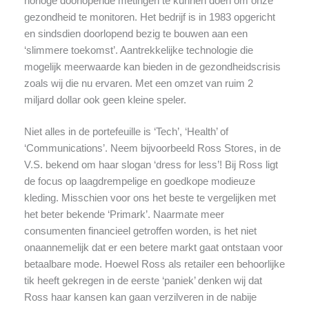
horloge doorlopende metingen te kunnen doen om onze
gezondheid te monitoren. Het bedrijf is in 1983 opgericht
en sindsdien doorlopend bezig te bouwen aan een
‘slimmere toekomst’. Aantrekkelijke technologie die
mogelijk meerwaarde kan bieden in de gezondheidscrisis
zoals wij die nu ervaren. Met een omzet van ruim 2
miljard dollar ook geen kleine speler.
Niet alles in de portefeuille is ‘Tech’, ‘Health’ of
‘Communications’. Neem bijvoorbeeld Ross Stores, in de
V.S. bekend om haar slogan ‘dress for less’! Bij Ross ligt
de focus op laagdrempelige en goedkope modieuze
kleding. Misschien voor ons het beste te vergelijken met
het beter bekende ‘Primark’. Naarmate meer
consumenten financieel getroffen worden, is het niet
onaannemelijk dat er een betere markt gaat ontstaan voor
betaalbare mode. Hoewel Ross als retailer een behoorlijke
tik heeft gekregen in de eerste ‘paniek’ denken wij dat
Ross haar kansen kan gaan verzilveren in de nabije