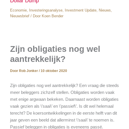
Dollar Dump
Economie
,
Investeringsanalyse
,
Investment Update
,
Nieuws
,
Nieuwsbrief
/ Door
Koen Bender
Zijn obligaties nog wel
aantrekkelijk?
Door
Rob Jonker
/
10 oktober 2020
Zijn obligaties nog wel aantrekkelijk? Een vraag die steeds
meer beleggers zichzelf stellen. Obligaties worden vaak
met enige argwaan bekeken. Daarnaast worden obligaties
vaak gezien als \’saai\’ en \’passief\’. Is dit wel helemaal
terecht? De koersontwikkelingen in de eerste helft van dit
jaar geven een beeld dat allerminst \’saai\’ te noemen is.
Passief beleggen in obligaties is eveneens passé.