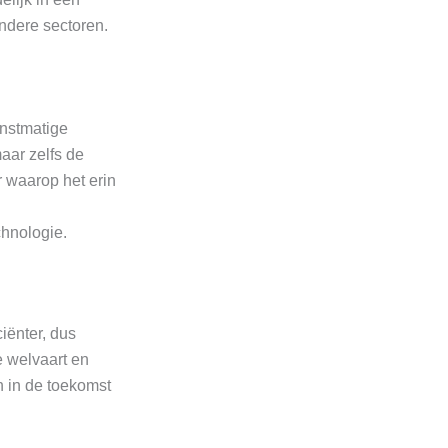
andere sectoren.
unstmatige
maar zelfs de
 waarop het erin
chnologie.
ciënter, dus
 welvaart en
n in de toekomst