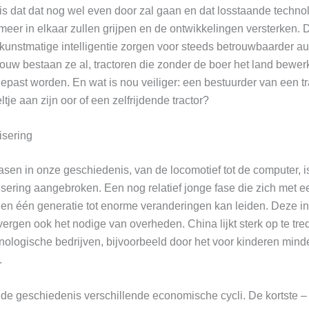
is dat dat nog wel even door zal gaan en dat losstaande techno
meer in elkaar zullen grijpen en de ontwikkelingen versterken. 
kunstmatige intelligentie zorgen voor steeds betrouwbaarder 
bouw bestaan ze al, tractoren die zonder de boer het land bewer
epast worden. En wat is nou veiliger: een bestuurder van een tr
tje aan zijn oor of een zelfrijdende tractor?
isering
asen in onze geschiedenis, van de locomotief tot de computer, i
sering aangebroken. Een nog relatief jonge fase die zich met e
nen één generatie tot enorme veranderingen kan leiden. Deze i
vergen ook het nodige van overheden. China lijkt sterk op te tr
ologische bedrijven, bijvoorbeeld door het voor kinderen minde
.
de geschiedenis verschillende economische cycli. De kortste –