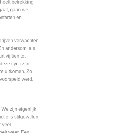
 heeft betrekking
 gaat, gaan we
starten en
edrijven verwachten
 En andersom: als
vijftien tot
 deze cycli zijn
ze uitkomen. Zo
 voorspeld werd.
 We zijn eigenlijk
ie is stilgevallen
r veel
roeit weer. Een