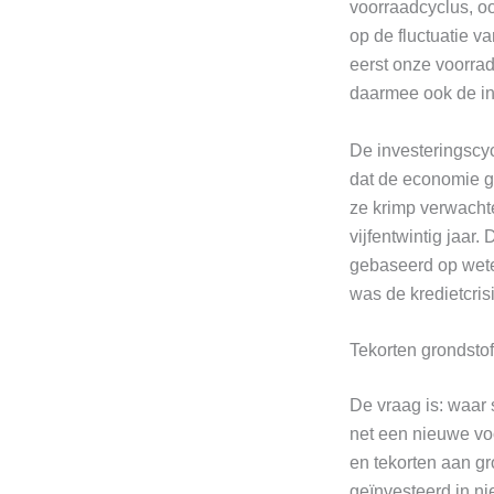
voorraadcyclus, oo
op de fluctuatie v
eerst onze voorra
daarmee ook de i
De investeringscyc
dat de economie ga
ze krimp verwachte
vijfentwintig jaar. 
gebaseerd op wete
was de kredietcris
Tekorten grondsto
De vraag is: waar 
net een nieuwe voo
en tekorten aan gr
geïnvesteerd in ni