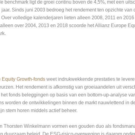
de benchmark ligt de groei continu boven de 4,5%, met een uits
n jaar. Sinds juni 2003 bedroeg het rendement ten opzichte va
 Over volledige kalenderjaren lieten alleen 2008, 2011 en 2016
n alleen over 2004, 2013 en 2018 scoorde het Allianz Europe Eq
rk.
e Equity Growth-fonds
weet indrukwekkende prestaties te levere
urzen. Het rendement is afkomstig van groeiaandelen uit versch
t het fonds beleggingen op basis van een bottom-up-analyse van
ens worden de ontwikkelingen binnen de markt nauwlettend in 
zijn stem horen middels actief beheer.
 Thorsten Winkelmann vormen een gouden duo als fondsmanage
 op duurzaam beleid. De ESG-risico-overweging is daarom onder