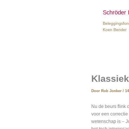
Schröder 
Beleggingsfon
Koen Bender
Klassiek
Door
Rob Jonker
/
14
Nu de beurs flink 
voor een correcti
wetenschap is – Jo
het toch interessa