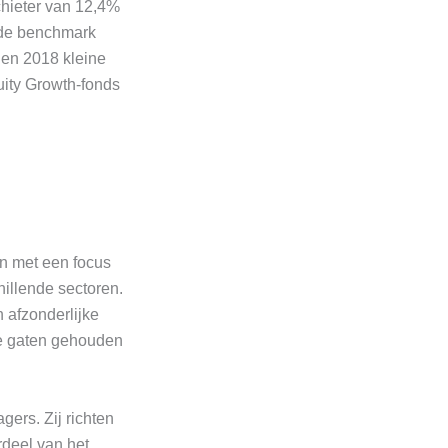
chieter van 12,4%
n de benchmark
 en 2018 kleine
uity Growth-fonds
n met een focus
illende sectoren.
 afzonderlijke
de gaten gehouden
rs. Zij richten
deel van het