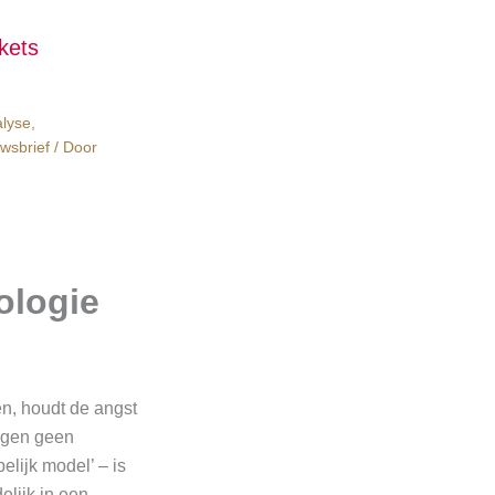
kets
alyse
,
wsbrief
/ Door
ologie
en, houdt de angst
igen geen
elijk model’ – is
elijk in een