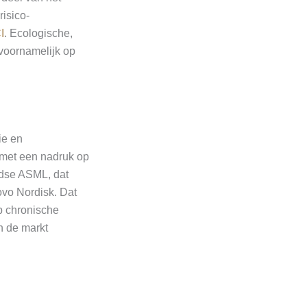
risico-
I
. Ecologische,
 voornamelijk op
ie en
, met een nadruk op
ndse ASML, dat
ovo Nordisk. Dat
op chronische
n de markt