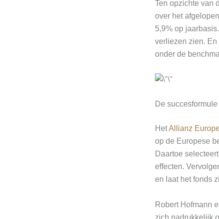
Ten opzichte van 
over het afgelope
5,9% op jaarbasis.
verliezen zien. E
onder de benchma
De succesformule
Het
Allianz Europ
op de Europese be
Daartoe selecteer
effecten. Vervolg
en laat het fonds 
Robert Hofmann en
zich nadrukkelijk