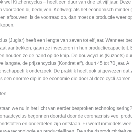
k wel Kitchencyclus – heeft een duur van drie tot vijf jaar. Deze
an voorraden bij bedrijven. Kortweg: als het economisch minder
den afbouwen. Is de voorraad op, dan moet de productie weer op
nkopen.
lus (Juglar) heeft een lengte van zeven tot elf jaar. Wanneer b
at aantrekken, gaan ze investeren in hun productiecapaciteit.
n houden ze de hand op de knip. De bouwcyclus (Kuznets) duurt 
De langste, de prijzencyclus (Kondratieff), duurt 45 tot 70 jaar. Al
nschappelijk onderzoek. De praktijk heeft ook uitgewezen dat 
is een enorme dip in de economie die door al deze cycli samen
ffen
staan we nu in het licht van eerder besproken technologisering?
rraadcyclus begonnen doordat door de coronacrisis veel product
ondstoffen en onderdelen zijn ontstaan. Er wordt inmiddels wee
euwe technologie en productielijnen. De arbeidsproductiviteit g