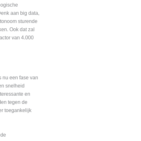
logische
Denk aan big data,
autonoom sturende
ken. Ook dat zal
actor van 4.000
s nu een fase van
en snelheid
nteressante en
eden tegen de
r toegankelijk
 de