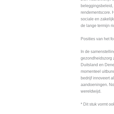
beleggingsbeleid, 
rendementscore. H
sociale en zakelijk
de lange termijn ri
Posities van het f
In de samenstellin
gezondheidszorg zi
Duitsland en Denem
momenteel uitbund
bedrijf innoveert 
aandoeningen. Nov
wereldwijd.
* Dit stuk vormt 