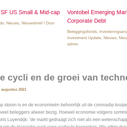
ISF US Small & Mid-cap
Vontobel Emerging Mar
Corporate Debt
ds
,
Nieuws
,
Nieuwsbrief
/ Door
Beleggingsfonds
,
Investeringsan
Investment Update
,
Nieuws
,
Nieu
admin
e cycli en de groei van techn
 augustus 2021
op stoom is en de economieën behoorlijk uit de coronadip kruip
e veel beleggers alweer bezig. Hoewel economie volgens somm
ris Luyendijk: ‘de markt gedraagt zich niet als een wetenschapp
nt om de klassieke cycli eens nader te bespreken. We zitten duid