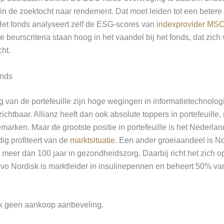
in de zoektocht naar rendement. Dat moet leiden tot een betere 
et fonds analyseert zelf de ESG-scores van
indexprovider MSC
e beurscriteria staan hoog in het vaandel bij het fonds, dat zich
cht.
onds
g van de portefeuille zijn hoge wegingen in informatietechnolog
chtbaar. Allianz heeft dan ook absolute toppers in portefeuille
arken. Maar de grootste positie in portefeuille is het Nederla
ig profiteert van de
marktsituatie
. Een ander groeiaandeel is N
al meer dan 100 jaar in gezondheidszorg. Daarbij richt het zich 
o Nordisk is marktleider in insulinepennen en beheert 50% va
ook geen aankoop aanbeveling.