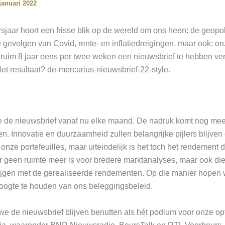
januari 2022
sjaar hoort een frisse blik op de wereld om ons heen: de geopol
 gevolgen van Covid, rente- en inflatiedreigingen, maar ook: o
ruim 8 jaar eens per twee weken een nieuwsbrief te hebben ve
t resultaat? de-mercurius-nieuwsbrief-22-style.
 de nieuwsbrief vanaf nu elke maand. De nadruk komt nog meer
n. Innovatie en duurzaamheid zullen belangrijke pijlers blijven
nze portefeuilles, maar uiteindelijk is het toch het rendement da
er geen ruimte meer is voor bredere marktanalyses, maar ook di
krijgen met de gerealiseerde rendementen. Op die manier hopen 
oogte te houden van ons beleggingsbeleid.
we de nieuwsbrief blijven benutten als hét podium voor onze op