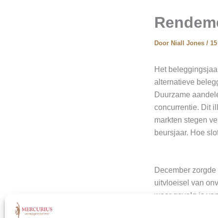
Rendeme
Door
Niall Jones
/
15
Het beleggingsjaar
alternatieve beleg
Duurzame aandelen
concurrentie. Dit 
markten stegen ver
beursjaar. Hoe sl
December zorgde v
uitvloeisel van on
weer gevolg is van
en oliewinning rel