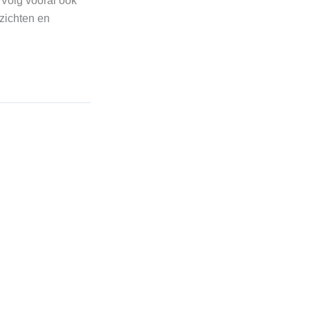
Volg vooral ook
nzichten en