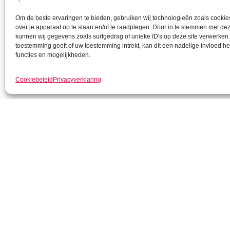
stijging van de oli
verklaren dit door
Om de beste ervaringen te bieden, gebruiken wij technologieën zoals cookie
over je apparaat op te slaan en/of te raadplegen. Door in te stemmen met de
kunnen wij gegevens zoals surfgedrag of unieke ID's op deze site verwerken.
De vraag naar oli
toestemming geeft of uw toestemming intrekt, kan dit een nadelige invloed 
functies en mogelijkheden.
dagelijkse daling 
kunnen wel eens e
Cookiebeleid
Privacyverklaring
van een spoedige en
Op 15 december he
eindelijk consensu
vastgoedbelegger. 
pakket fiscale maa
vastgoedbeleggers
overdrachtsbelast
afgeschaft worden.
hypotheekrenteaftr