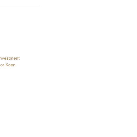
Investment
oor
Koen