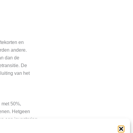
ftekorten en
erden andere.
an dan de
etransitie. De
uiting van het
n met 50%,
benen. Hetgeen
sen een investering
llend is dat de