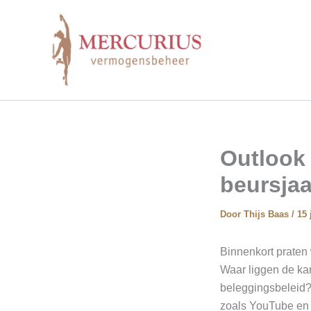
Ga
naar
de
inhoud
Outlook 
beursjaa
Door
Thijs Baas
/
15 
Binnenkort praten 
Waar liggen de ka
beleggingsbeleid?
zoals YouTube en L