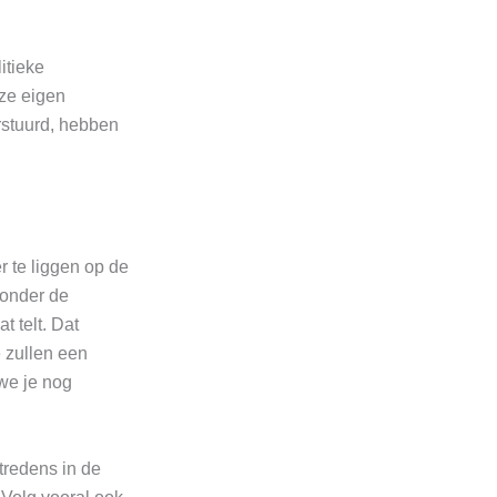
itieke
nze eigen
rstuurd, hebben
 te liggen op de
 onder de
t telt. Dat
e zullen een
we je nog
tredens in de