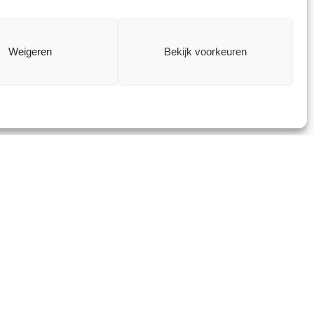
ghebbenden
andstoffen.
Weigeren
Bekijk voorkeuren
nover staat een
met lage voorraden
hogen het belang
p de korte termijn.
zame periode is er
 te vinden bij de
 coalitie een
 Ook zal de
waarde-ratio
d