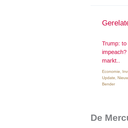
Gerelat
Trump: to
impeach? 
markt..
Economie
,
Inv
Update
,
Nieu
Bender
De Mercu