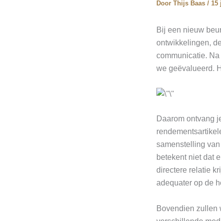
Door
Thijs Baas
/
15 
Bij een nieuw beur
ontwikkelingen, de
communicatie. Na 
we geëvalueerd. He
Daarom ontvang je
rendementsartikele
samenstelling van o
betekent niet dat 
directere relatie 
adequater op de h
Bovendien zullen 