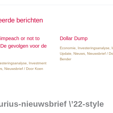
eerde berichten
 impeach or not to
Dollar Dump
De gevolgen voor de
Economie
,
Investeringsanalyse
,
Update
,
Nieuws
,
Nieuwsbrief
/ D
Bender
esteringsanalyse
,
Investment
ws
,
Nieuwsbrief
/ Door
Koen
rius-nieuwsbrief \’22-style