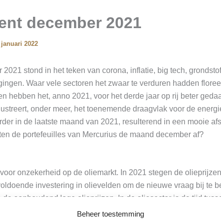
nt december 2021
 januari 2022
 2021 stond in het teken van corona, inflatie, big tech, grondsto
gingen. Waar vele sectoren het zwaar te verduren hadden flore
 hebben het, anno 2021, voor het derde jaar op rij beter geda
illustreert, onder meer, het toenemende draagvlak voor de energi
der in de laatste maand van 2021, resulterend in een mooie afsl
oten de portefeuilles van Mercurius de maand december af?
oor onzekerheid op de oliemarkt. In 2021 stegen de olieprijze
voldoende investering in olievelden om de nieuwe vraag bij te 
 de aanhoudend lage olieprijzen. In de oliesector is de tijd tus
atief lang. Daardoor ontstaat een klassieke varkenscyclus. Opva
Beheer toestemming