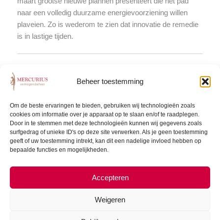
maart grootse nieuwe plannen presenteert die het pad
naar een volledig duurzame energievoorziening willen
plaveien. Zo is wederom te zien dat innovatie de remedie
is in lastige tijden.
Beheer toestemming
Ondanks de vliegende start van 2023 heerst er nog altijd
recessieangst. Agressief rentebeleid werpt zijn vruchten
af en veel bedrijven zijn begonnen aan ontslagrondes.
Om de beste ervaringen te bieden, gebruiken wij technologieën zoals
cookies om informatie over je apparaat op te slaan en/of te raadplegen.
Voornamelijk techbedrijven gooien personeel eruit. In
Door in te stemmen met deze technologieën kunnen wij gegevens zoals
december was de Amerikaanse werkloosheid historisch
surfgedrag of unieke ID's op deze site verwerken. Als je geen toestemming
laag met 3,5% en nog altijd zijn er op veel plaatsen twee
geeft of uw toestemming intrekt, kan dit een nadelige invloed hebben op
bepaalde functies en mogelijkheden.
vacatures per werkloze. Daarnaast zullen door het
infrastructuurpakket van president Biden 600.000 nieuwe
banen gecreëerd worden.
Accepteren
Weigeren