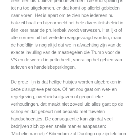
eens een disruptieve periode worden. Die voorspelling is
tot nu toe uitgekomen, en dat komt op allerlei gebieden
naar voren. Het is apart om te zien hoe iedereen nu
bakzeil haalt en bijvoorbeeld het hele diversiteitsbeleid in
één keer naar de prullenbak wordt verwezen. Het lijkt of
alle normen uit het verleden weggevaagd worden, maar
de hoofdlijn is nog altijd dat we in afwachting zijn van de
exacte invulling van de maatregelen die Trump voor de
VS en de wereld in petto heeft, vooral op het gebied van
tarieven en handelsbeperkingen.
De grote lijn is dat heilige huisjes worden afgebroken in
deze disruptieve periode. Of het nou gaat om wet- en
regelgeving, overheidsuitgaven of geopolitieke
verhoudingen, dat maakt niet zoveel uit: alles gaat op de
schop en dat gebeurt niet bepaald met fluwelen
handschoentjes. De consequentie kan zijn dat veel
bedrijven zich op een snelle manier aanpassen:
‘Michelinmannetje’ Bibendum zal Duolingo op zijn telefoon