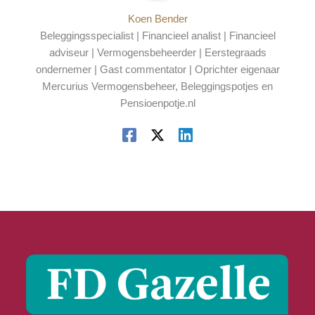
Koen Bender
Beleggingsspecialist | Financieel analist | Financieel
adviseur | Vermogensbeheerder | Eerstegraads
ondernemer | Gast commentator | Oprichter eigenaar
Mercurius Vermogensbeheer, Beleggingspotjes en
Pensioenpotje.nl