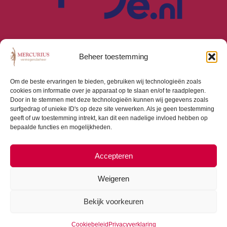
Beheer toestemming
Om de beste ervaringen te bieden, gebruiken wij technologieën zoals
cookies om informatie over je apparaat op te slaan en/of te raadplegen.
Algemene Voorwaarden
Door in te stemmen met deze technologieën kunnen wij gegevens zoals
Privacyverklaring
surfgedrag of unieke ID's op deze site verwerken. Als je geen toestemming
Cookiebeleid (EU)
geeft of uw toestemming intrekt, kan dit een nadelige invloed hebben op
bepaalde functies en mogelijkheden.
Consumentenbrief
Beloningsbeleid
Beleggingsbeleid
Accepteren
Weigeren
Bekijk voorkeuren
Copyright © 2026 Mercurius Vermogensbeheer |
Webdesign door
Dialogue Junction
Cookiebeleid
Privacyverklaring