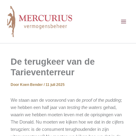
Ga
naar
de
inhoud
De terugkeer van de
Tarieventerreur
Door
Koen Bender
/
11 juli 2025
We staan aan de vooravond van de
proof of the pudding
;
we hebben een half jaar van
testing the waters
gehad,
waarin we hebben moeten leven met de oprispingen van
The Donald. Nu moeten we kijken hoe we dat in de cijfers
terugzien: is de consument terughoudender in zijn