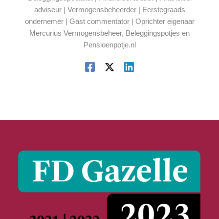
adviseur | Vermogensbeheerder | Eerstegraads
ondernemer | Gast commentator | Oprichter eigenaar
Mercurius Vermogensbeheer, Beleggingspotjes en
Pensioenpotje.nl