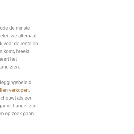
iode de minste
weten we allemaal
k voor de rente en
n komt, breekt
eert het
and zien.
leggingsbeleid
ullen verkopen
.
eschouwt als een
gamechanger zijn,
 en op zoek gaan