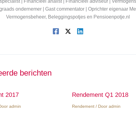
pecialist | Financieel analist | Financieel adviseur | Vermogen
graads ondernemer | Gast commentator | Oprichter eigenaar Me
Vermogensbeheer, Beleggingspotjes en Pensioenpotje.nl
eerde berichten
t 2017
Rendement Q1 2018
Door
admin
Rendement
/ Door
admin