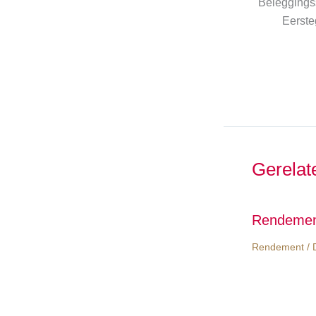
Beleggingss
Eerste
Gerelat
Rendemen
Rendement
/ 