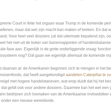
preme Court in feite het orgaan waar Trump in de komende per
toefenen, maar dat wel zijn macht kan maken of breken. En dat 
d. Voor heel veel dossiers zal dat uitermate bepalend zijn, oo
wel het niet uit de koker van banenrapporten of handelsbalanse
le fase aan. Eigenlijk is de grote onderliggende vraag: function
ssysteem nog? Dát gaan we eigenlijk allemaal de komende ma
 daarvan al: de Amerikanen beginnen zich te mengen in het be
nsioenfonds, dat heeft aangekondigd
aandelen Caterpillar te z
reigd met hogere handelstarieven, wat erop duidt dat hij het b
 dat geldt ook voor andere dossiers. Daarmee kan het wel een 
arin bedrijven zich losmaken van de Amerikaanse invloedsfeer
 onder een nieuwe wereldorde.