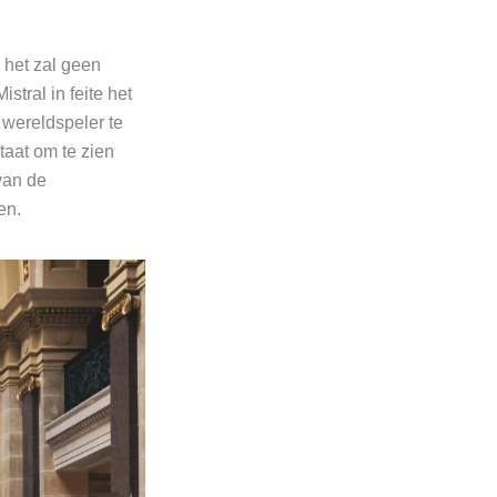
, het zal geen
tral in feite het
 wereldspeler te
taat om te zien
van de
en.