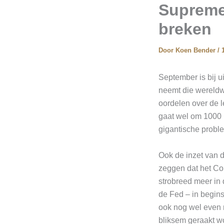
Supreme
breken
Door
Koen Bender
/
September is bij 
neemt die wereldwi
oordelen over de l
gaat wel om 1000 m
gigantische probl
Ook de inzet van d
zeggen dat het Cou
strobreed meer in 
de Fed – in begin
ook nog wel even 
bliksem geraakt 