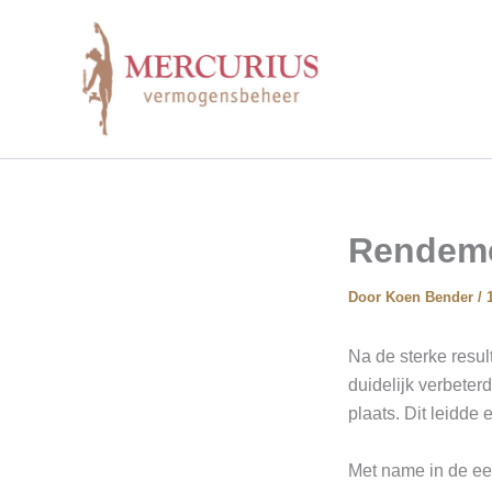
Ga
naar
de
inhoud
Rendeme
Door
Koen Bender
/
Na de sterke resul
duidelijk verbete
plaats. Dit leidde 
Met name in de ee