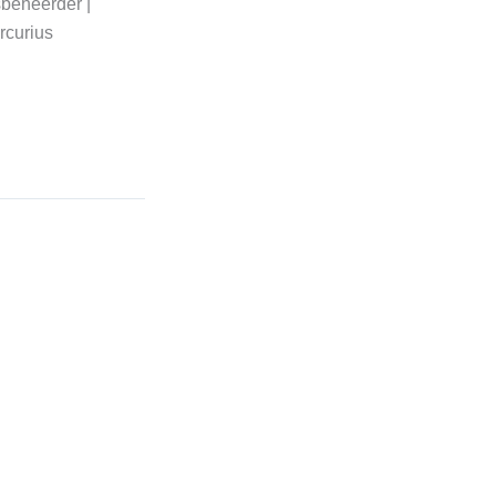
sbeheerder |
rcurius