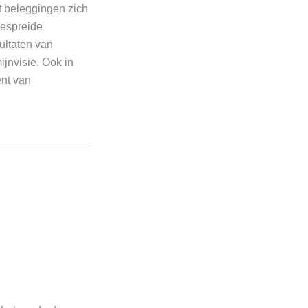
t beleggingen zich
gespreide
sultaten van
jnvisie. Ook in
ent van