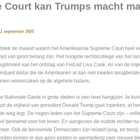
 Court kan Trumps macht ma
11 september 2025
uitstek de maand waarin het Amerikaanse Supreme Court heel ve
jd van groot belang zijn. Het hoogste rechtscollege van het la
egitimiteit van het ontslag van Fed-lid Lisa Cook, én van de imp
iljard dollar die de Amerikanen al dan niet moeten terugbetale
emen veroorzaken op de algehele balans.
e Nationale Garde in grote steden is een heet hangijzer. Je kunt
rt de vrijheid van president Donald Trump gaat inperken, of he
de weg legt. De negen leden van het Supreme Court zijn – volle
sel benoemd voor het leven. En aangezien de oudste rechter nu 
mee. Ook de benoemde Democraten zijn relatief jong, en tenzij
worden komen er dus geen posten in aanmerking voor nieuwe b