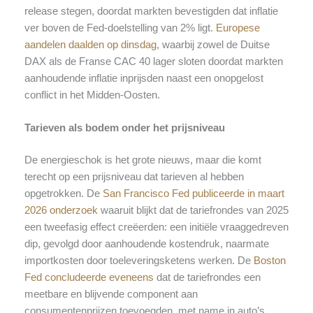
release stegen, doordat markten bevestigden dat inflatie
ver boven de Fed-doelstelling van 2% ligt.
Europese
aandelen daalden op dinsdag
, waarbij zowel de Duitse
DAX als de Franse CAC 40 lager sloten doordat markten
aanhoudende inflatie inprijsden naast een onopgelost
conflict in het Midden-Oosten.
Tarieven als bodem onder het prijsniveau
De energieschok is het grote nieuws, maar die komt
terecht op een prijsniveau dat tarieven al hebben
opgetrokken. De
San Francisco Fed publiceerde in maart
2026 onderzoek
waaruit blijkt dat de tariefrondes van 2025
een tweefasig effect creëerden: een initiële vraaggedreven
dip, gevolgd door aanhoudende kostendruk, naarmate
importkosten door toeleveringsketens werken. De
Boston
Fed concludeerde eveneens
dat de tariefrondes een
meetbare en blijvende component aan
consumentenprijzen toevoegden, met name in auto’s,