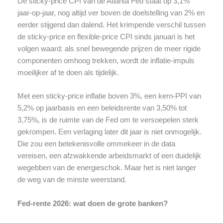
De sticky-price CPI van de Atlanta Fed staat op 3,1%
jaar-op-jaar, nog altijd ver boven de doelstelling van 2% en
eerder stijgend dan dalend. Het krimpende verschil tussen
de sticky-price en flexible-price CPI sinds januari is het
volgen waard: als snel bewegende prijzen de meer rigide
componenten omhoog trekken, wordt de inflatie-impuls
moeilijker af te doen als tijdelijk.
Met een sticky-price inflatie boven 3%, een kern-PPI van
5,2% op jaarbasis en een beleidsrente van 3,50% tot
3,75%, is de ruimte van de Fed om te versoepelen sterk
gekrompen. Een verlaging later dit jaar is niet onmogelijk.
Die zou een betekenisvolle ommekeer in de data
vereisen, een afzwakkende arbeidsmarkt of een duidelijk
wegebben van de energieschok. Maar het is niet langer
de weg van de minste weerstand.
Fed-rente 2026: wat doen de grote banken?