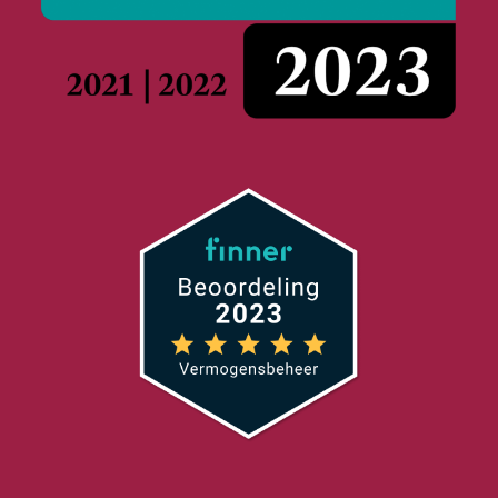
De AI-boom is het meest besproken beleggingsthema van
het decennium. Het grootste deel van die discussie draait
om de vraag welk bedrijf de race naar het krachtigste
model wint. Dat is echter de verkeerde vraag. De
belangrijkere vraag voor beleggers is structureel: hoe
stroomt het kapitaal, wie profiteert van elke nieuwe ronde
in de cirkel, en wat gebeurt er als die cirkel wordt