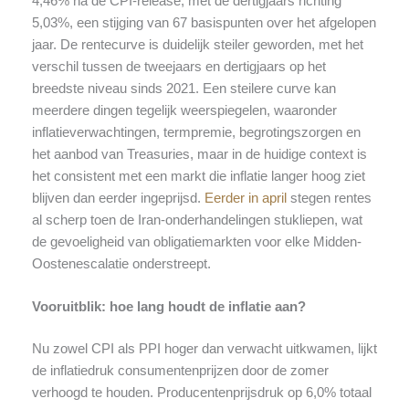
4,46% na de CPI-release, met de dertigjaars richting
5,03%, een stijging van 67 basispunten over het afgelopen
jaar. De rentecurve is duidelijk steiler geworden, met het
verschil tussen de tweejaars en dertigjaars op het
breedste niveau sinds 2021. Een steilere curve kan
meerdere dingen tegelijk weerspiegelen, waaronder
inflatieverwachtingen, termpremie, begrotingszorgen en
het aanbod van Treasuries, maar in de huidige context is
het consistent met een markt die inflatie langer hoog ziet
blijven dan eerder ingeprijsd.
Eerder in april
stegen rentes
al scherp toen de Iran-onderhandelingen stukliepen, wat
de gevoeligheid van obligatiemarkten voor elke Midden-
Oostenescalatie onderstreept.
Vooruitblik: hoe lang houdt de inflatie aan?
Nu zowel CPI als PPI hoger dan verwacht uitkwamen, lijkt
de inflatiedruk consumentenprijzen door de zomer
verhoogd te houden. Producentenprijsdruk op 6,0% totaal