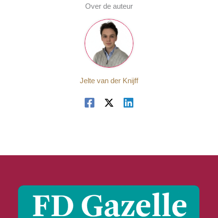
Over de auteur
Jelte van der Knijff
De AI-geldcirkel: wie wint,
wie verliest en wat kan
hem breken?
Door
Federico Egberts
/
16 mei 2026