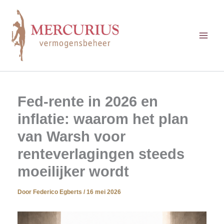
Ga
naar
de
inhoud
Fed-rente in 2026 en
inflatie: waarom het plan
van Warsh voor
renteverlagingen steeds
moeilijker wordt
Door
Federico Egberts
/
16 mei 2026