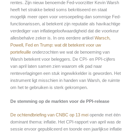
rentes. Zijn nieuw benoemde Fed-voorzitter Kevin Warsh
heeft het strakke beleid soms bekritiseerd en staat
mogelijk meer open voor versoepeling dan sommige Fed-
functionarissen, al betekent zijn reputatie als havikachtige
verdediger van inflatiegeloofwaardigheid dat die voorkeur
allesbehalve zeker is. In ons eerdere artikel
Warsch,
Powell, Fed en Trump: wat dit betekent voor uw
portefeuille
onderzochten we wat de benoeming van
Warsh betekent voor beleggers. De CPI- en PPI-cijfers
van april laten samen zien waarom elk pad naar
renteverlagingen een stuk ingewikkelder is geworden. Het
instrument ligt misschien in handen van Warsh, de ruimte
om het te gebruiken is sterk gekrompen.
De stemming op de markten voor de PPI-release
De ochtendbriefing van CNBC op 13 mei
opende met één
dominant thema: inflatie. Het CPI-rapport van april was de
sessie ervoor gepubliceerd en toonde een jaarlijkse inflatie