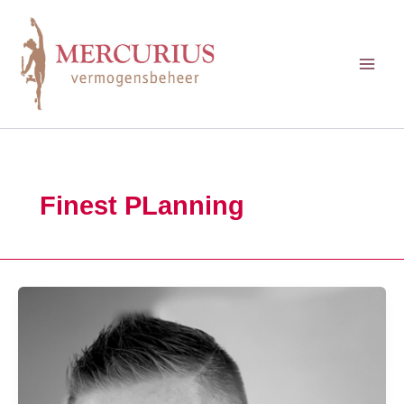
Ga
naar
de
inhoud
Finest PLanning