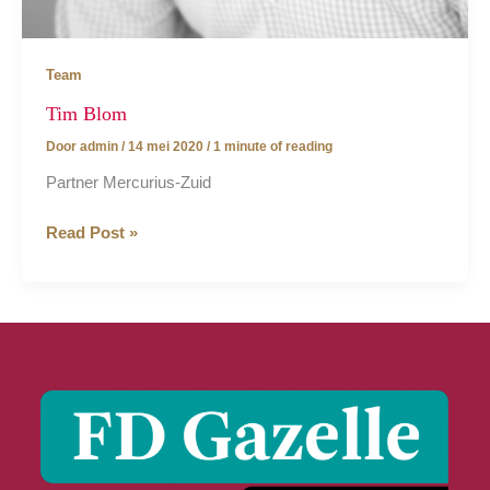
Team
Tim Blom
Door
admin
/
14 mei 2020
/
1 minute of reading
Partner Mercurius-Zuid
Tim
Read Post »
Blom