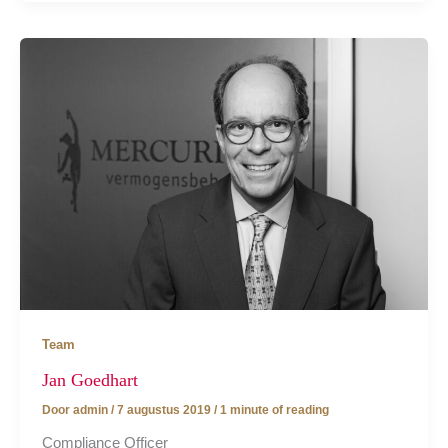
Team
Jan Goedhart
Door
admin
/
7 augustus 2019
/
1 minute of reading
Compliance Officer