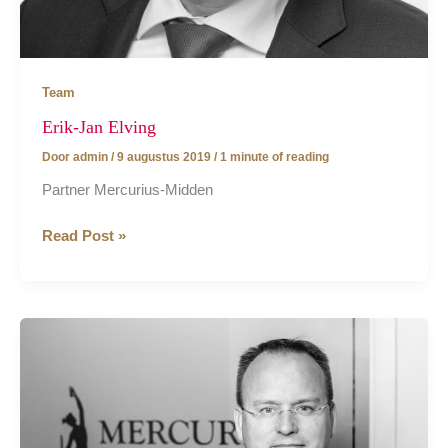
Team
Erik-Jan Elving
Door
admin
/
9 augustus 2019
/
1 minute of reading
Partner Mercurius-Midden
Erik-
Read Post »
Jan
Elving