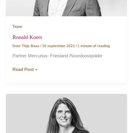
Team
Ronald Koers
Door
Thijs Baas
/
16 september 2021
/
1 minute of reading
Partner Mercurius- Friesland /Noordoostpolder
Ronald
Read Post »
Koers