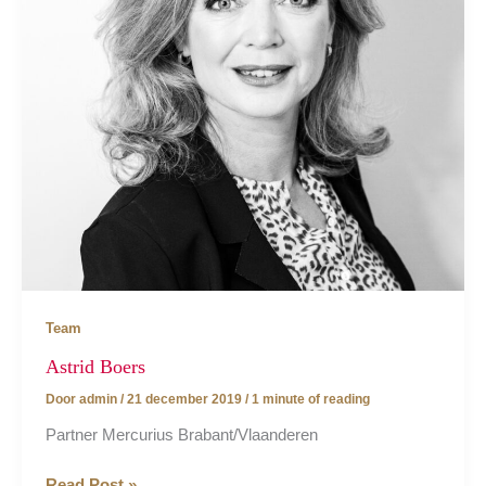
Team
Astrid Boers
Door
admin
/
21 december 2019
/
1 minute of reading
Partner Mercurius Brabant/Vlaanderen
Astrid
Read Post »