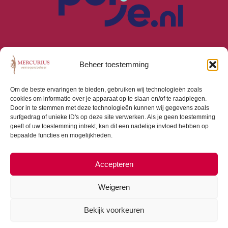
Beheer toestemming
Om de beste ervaringen te bieden, gebruiken wij technologieën zoals
cookies om informatie over je apparaat op te slaan en/of te raadplegen.
Algemene Voorwaarden
Door in te stemmen met deze technologieën kunnen wij gegevens zoals
Privacyverklaring
surfgedrag of unieke ID's op deze site verwerken. Als je geen toestemming
Cookiebeleid (EU)
geeft of uw toestemming intrekt, kan dit een nadelige invloed hebben op
bepaalde functies en mogelijkheden.
Consumentenbrief
Beloningsbeleid
Beleggingsbeleid
Accepteren
Weigeren
Bekijk voorkeuren
Copyright © 2026 Mercurius Vermogensbeheer |
Webdesign door
Dialogue Junction