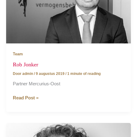
Team
Rob Jonker
Door
admin
/
9 augustus 2019
/
1 minute of reading
Partner Mercurius-Oost
Rob
Read Post »
Jonker