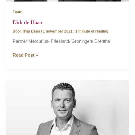
Team
Dirk de Haan
Door
Thijs Baas
/
1 november 2021
/
1 minute of reading
Partner Mercurius- Friesland/ Groningen/ Drenthe
Dirk
Read Post »
de
Haan