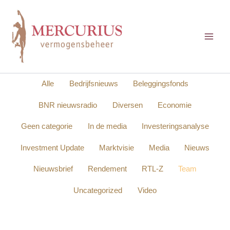
Ga
naar
de
inhoud
Filter
Alle
Bedrijfsnieuws
Beleggingsfonds
posts
by
BNR nieuwsradio
Diversen
Economie
category
Geen categorie
In de media
Investeringsanalyse
Investment Update
Marktvisie
Media
Nieuws
Nieuwsbrief
Rendement
RTL-Z
Team
Uncategorized
Video