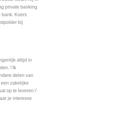
ing private banking
e bank. Koers
tpolder bij
enlijk altijd in
en. \’Ik
andere delen van
 een zakelijke
t op te leveren.\’
aar je interesse