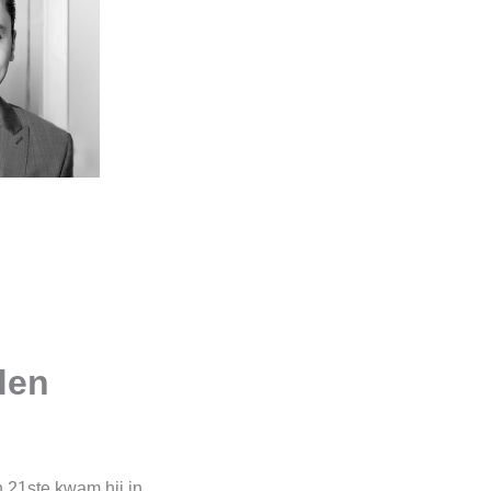
den
n 21ste kwam hij in