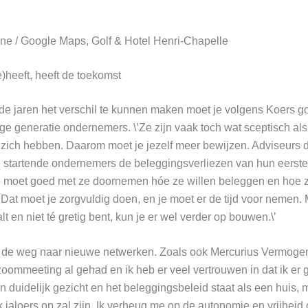
une / Google Maps, Golf & Hotel Henri-Chapelle
)heeft, heeft de toekomst
 jaren het verschil te kunnen maken moet je volgens Koers 
ge generatie ondernemers. \’Ze zijn vaak toch wat sceptisch al
zich hebben. Daarom moet je jezelf meer bewijzen. Adviseurs 
e startende ondernemers de beleggingsverliezen van hun eerste
e moet goed met ze doornemen hóe ze willen beleggen en hoe ze
t moet je zorgvuldig doen, en je moet er de tijd voor nemen. 
lt en niet té gretig bent, kun je er wel verder op bouwen.\’
 de weg naar nieuwe netwerken. Zoals ook Mercurius Vermogen
 zoommeeting al gehad en ik heb er veel vertrouwen in dat ik er 
n duidelijk gezicht en het beleggingsbeleid staat als een huis, 
 jaloers op zal zijn. Ik verheug me op de autonomie en vrijheid