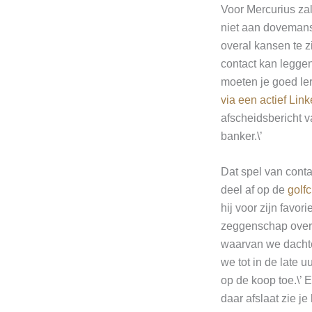
Voor Mercurius za
niet aan dovemanso
overal kansen te zi
contact kan leggen
moeten je goed ler
via een actief Lin
afscheidsbericht 
banker.\’
Dat spel van conta
deel af op de
golfc
hij voor zijn favori
zeggenschap over m
waarvan we dachten
we tot in de late
op de koop toe.\’ 
daar afslaat zie je