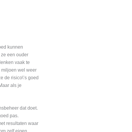
goed kunnen
s ze een ouder
denken vaak te
 miljoen wel weer
 de risico\’s goed
Maar als je
sbeheer dat doet.
goed pas.
met resultaten waar
 om zelf eigen