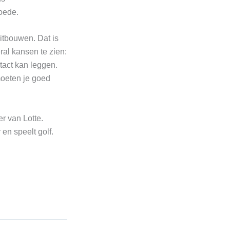
hoede.
itbouwen. Dat is
ral kansen te zien:
ntact kan leggen.
moeten je goed
er van Lotte.
 en speelt golf.