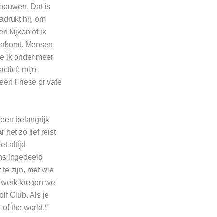
tbouwen. Dat is
adrukt hij, om
n kijken of ik
n nakomt. Mensen
oe ik onder meer
ctief, mijn
een Friese private
 een belangrijk
net zo lief reist
et altijd
ons ingedeeld
te zijn, met wie
etwerk kregen we
lf Club. Als je
of the world.\’