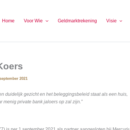
Home
Voor Wie
Geldmarktrekening
Visie
Koers
 september 2021
en duidelijk gezicht en het beleggingsbeleid staat als een huis,
r menig private bank jaloers op zal zijn.”
) is per 1 september 2021 als partner aangesloten bij Mercuri