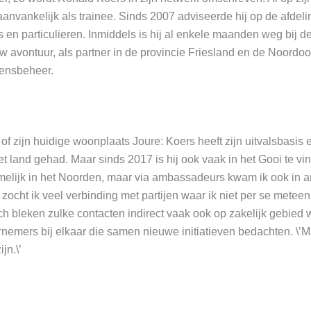
 aanvankelijk als trainee. Sinds 2007 adviseerde hij op de afdel
en particulieren. Inmiddels is hij al enkele maanden weg bij d
 avontuur, als partner in de provincie Friesland en de Noordoos
ensbeheer.
 zijn huidige woonplaats Joure: Koers heeft zijn uitvalsbasis eig
t land gehad. Maar sinds 2017 is hij ook vaak in het Gooi te vind
elijk in het Noorden, maar via ambassadeurs kwam ik ook in 
 zocht ik veel verbinding met partijen waar ik niet per se meteen
 bleken zulke contacten indirect vaak ook op zakelijk gebied wa
rnemers bij elkaar die samen nieuwe initiatieven bedachten. \’M
jn.\’