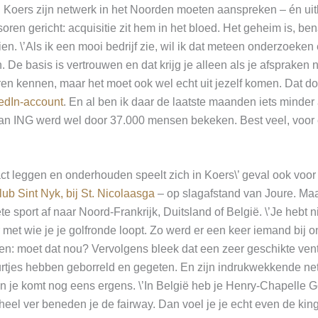
l Koers zijn netwerk in het Noorden moeten aanspreken – én ui
ren gericht: acquisitie zit hem in het bloed. Het geheim is, ben
en. \’Als ik een mooi bedrijf zie, wil ik dat meteen onderzoeken e
. De basis is vertrouwen en dat krijg je alleen als je afsprake
en kennen, maar het moet ook wel echt uit jezelf komen. Dat d
kedIn-account
. En al ben ik daar de laatste maanden iets minder a
van ING werd wel door 37.000 mensen bekeken. Best veel, voor 
ct leggen en onderhouden speelt zich in Koers\’ geval ook voor
lub Sint Nyk, bij St. Nicolaasga
– op slagafstand van Joure. Maar 
ete sport af naar Noord-Frankrijk, Duitsland of België. \’Je hebt ni
et wie je je golfronde loopt. Zo werd er een keer iemand bij 
: moet dat nou? Vervolgens bleek dat een zeer geschikte vent 
 uurtjes hebben geborreld en gegeten. En zijn indrukwekkende n
En je komt nog eens ergens. \’In België heb je Henry-Chapelle Go
 heel ver beneden je de fairway. Dan voel je je echt even de king 