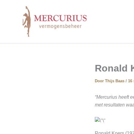
Ga
naar
de
inhoud
Ronald 
Door
Thijs Baas
/
16
“Mercurius heeft e
met resultaten waa
Ronald Koers (1977