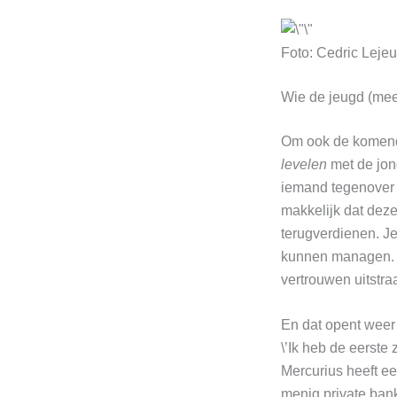
Foto: Cedric Leje
Wie de jeugd (mee
Om ook de komende
levelen
met de jon
iemand tegenover 
makkelijk dat dez
terugverdienen. J
kunnen managen. Da
vertrouwen uitstraa
En dat opent weer
\’Ik heb de eerste
Mercurius heeft ee
menig private bank