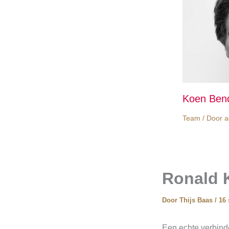
Koen Ben
Team
/ Door
a
Ronald K
Door
Thijs Baas
/
16
Een echte verbinde