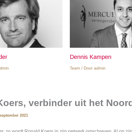
der
Dennis Kampen
dmin
Team
/ Door
admin
oers, verbinder uit het Noor
 september 2021
r, zo wordt Ronald Koers in zijn netwerk omschreven. Al op zij