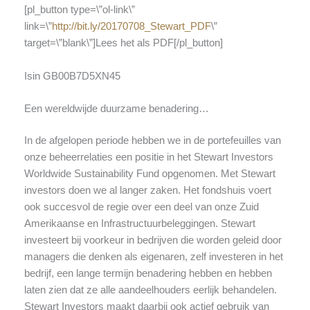
[pl_button type=\”ol-link\”
link=\”
http://bit.ly/20170708_Stewart_PDF
\”
target=\”blank\”]Lees het als PDF[/pl_button]
Isin GB00B7D5XN45
Een wereldwijde duurzame benadering…
In de afgelopen periode hebben we in de portefeuilles van
onze beheerrelaties een positie in het Stewart Investors
Worldwide Sustainability Fund opgenomen. Met Stewart
investors doen we al langer zaken. Het fondshuis voert
ook succesvol de regie over een deel van onze Zuid
Amerikaanse en Infrastructuurbeleggingen. Stewart
investeert bij voorkeur in bedrijven die worden geleid door
managers die denken als eigenaren, zelf investeren in het
bedrijf, een lange termijn benadering hebben en hebben
laten zien dat ze alle aandeelhouders eerlijk behandelen.
Stewart Investors maakt daarbij ook actief gebruik van