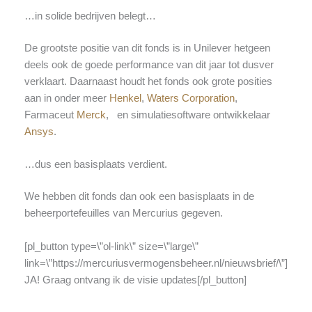
…in solide bedrijven belegt…
De grootste positie van dit fonds is in Unilever hetgeen
deels ook de goede performance van dit jaar tot dusver
verklaart. Daarnaast houdt het fonds ook grote posities
aan in onder meer
Henkel
,
Waters Corporation
,
Farmaceut
Merck
, en simulatiesoftware ontwikkelaar
Ansys
.
…dus een basisplaats verdient.
We hebben dit fonds dan ook een basisplaats in de
beheerportefeuilles van Mercurius gegeven.
[pl_button type=\”ol-link\” size=\”large\”
link=\”https://mercuriusvermogensbeheer.nl/nieuwsbrief/\”]
JA! Graag ontvang ik de visie updates[/pl_button]