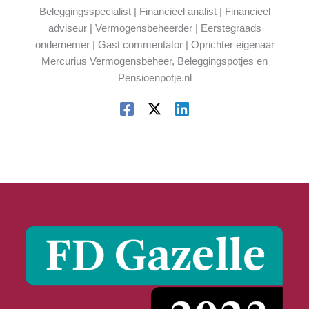
Beleggingsspecialist | Financieel analist | Financieel
adviseur | Vermogensbeheerder | Eerstegraads
ondernemer | Gast commentator | Oprichter eigenaar
Mercurius Vermogensbeheer, Beleggingspotjes en
Pensioenpotje.nl