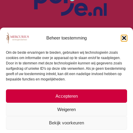
Beheer toestemming
Om de beste ervaringen te bieden, gebruiken wij technologieën zoals
cookies om informatie over je apparaat op te slaan en/of te raadplegen.
Algemene Voorwaarden
Door in te stemmen met deze technologieën kunnen wij gegevens zoals
Privacyverklaring
surfgedrag of unieke ID's op deze site verwerken. Als je geen toestemming
Cookiebeleid (EU)
geeft of uw toestemming intrekt, kan dit een nadelige invloed hebben op
bepaalde functies en mogelijkheden.
Consumentenbrief
Beloningsbeleid
Beleggingsbeleid
Accepteren
Weigeren
Bekijk voorkeuren
Copyright © 2026 Mercurius Vermogensbeheer |
Webdesign door
Dialogue Junction