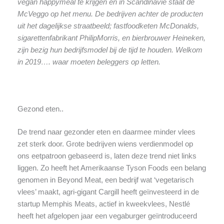
vegan happymeal te krijgen en in Scandinavië staat de
McVeggo op het menu. De bedrijven achter de producten
uit het dagelijkse straatbeeld; fastfoodketen McDonalds,
sigarettenfabrikant PhilipMorris, en bierbrouwer Heineken,
zijn bezig hun bedrijfsmodel bij de tijd te houden. Welkom
in 2019…. waar moeten beleggers op letten.
Gezond eten..
De trend naar gezonder eten en daarmee minder vlees
zet sterk door. Grote bedrijven wiens verdienmodel op
ons eetpatroon gebaseerd is, laten deze trend niet links
liggen. Zo heeft het Amerikaanse Tyson Foods een belang
genomen in Beyond Meat, een bedrijf wat ‘vegetarisch
vlees’ maakt, agri-gigant Cargill heeft geïnvesteerd in de
startup Memphis Meats, actief in kweekvlees, Nestlé
heeft het afgelopen jaar een vegaburger geïntroduceerd