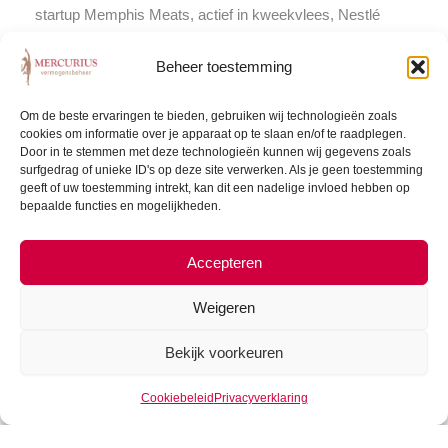
startup Memphis Meats, actief in kweekvlees, Nestlé
heeft het afgelopen jaar een vegaburger geïntroduceerd
en in Nederland is recent de Vegetarische Slager
Beheer toestemming
overgenomen door Unilever. De Vegetarische Slager zegt
de afgelopen jaren met 50% per jaar gegroeid te zijn en
Om de beste ervaringen te bieden, gebruiken wij technologieën zoals
verwacht onder Unilever met 100% per jaar te kunnen
cookies om informatie over je apparaat op te slaan en/of te raadplegen.
Door in te stemmen met deze technologieën kunnen wij gegevens zoals
groeien.
surfgedrag of unieke ID's op deze site verwerken. Als je geen toestemming
geeft of uw toestemming intrekt, kan dit een nadelige invloed hebben op
…minder alcohol…
bepaalde functies en mogelijkheden.
In 1988 toen Youp van ’t Hek zijn oudejaarsconference
Accepteren
hield, was Nederland niet klaar voor alcohol-vrij bier. Je
wilde er niet mee gezien worden, het deed Buckler de das
Weigeren
om. In 2019 ben je juist lekker bezig als je een 0.0 pakt,
en onder de jongere generatie is dit juist hip! De
Bekijk voorkeuren
alcoholvrije en caloriearme 0.0 een sterke bron van groei
voor Heineken. De hedendaagse consument is zich
Cookiebeleid
Privacyverklaring
bewust van zijn gezondheid en het is hip om je levensstijl
daarop aan te passen. Heineken gelooft dat het meer