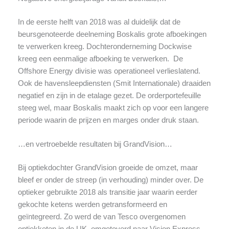
In de eerste helft van 2018 was al duidelijk dat de
beursgenoteerde deelneming Boskalis grote afboekingen
te verwerken kreeg. Dochteronderneming Dockwise
kreeg een eenmalige afboeking te verwerken. De
Offshore Energy divisie was operationeel verlieslatend.
Ook de havensleepdiensten (Smit Internationale) draaiden
negatief en zijn in de etalage gezet. De orderportefeuille
steeg wel, maar Boskalis maakt zich op voor een langere
periode waarin de prijzen en marges onder druk staan.
…en vertroebelde resultaten bij GrandVision…
Bij optiekdochter GrandVision groeide de omzet, maar
bleef er onder de streep (in verhouding) minder over. De
optieker gebruikte 2018 als transitie jaar waarin eerder
gekochte ketens werden getransformeerd en
geïntegreerd. Zo werd de van Tesco overgenomen
optiekketen in de UK omgetoverd naar Vision Express.