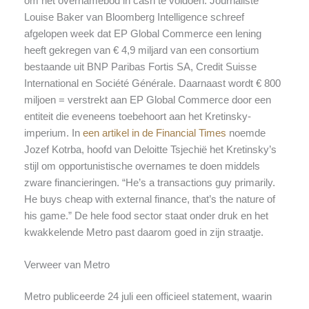
om het overnamebod in cash te voldoen. Journaliste
Louise Baker van Bloomberg Intelligence schreef
afgelopen week dat EP Global Commerce een lening
heeft gekregen van € 4,9 miljard van een consortium
bestaande uit BNP Paribas Fortis SA, Credit Suisse
International en Société Générale. Daarnaast wordt € 800
miljoen = verstrekt aan EP Global Commerce door een
entiteit die eveneens toebehoort aan het Kretinsky-
imperium. In
een artikel in de Financial Times
noemde
Jozef Kotrba, hoofd van Deloitte Tsjechië het Kretinsky’s
stijl om opportunistische overnames te doen middels
zware financieringen. “He’s a transactions guy primarily.
He buys cheap with external finance, that’s the nature of
his game.” De hele food sector staat onder druk en het
kwakkelende Metro past daarom goed in zijn straatje.
Verweer van Metro
Metro publiceerde 24 juli een officieel statement, waarin