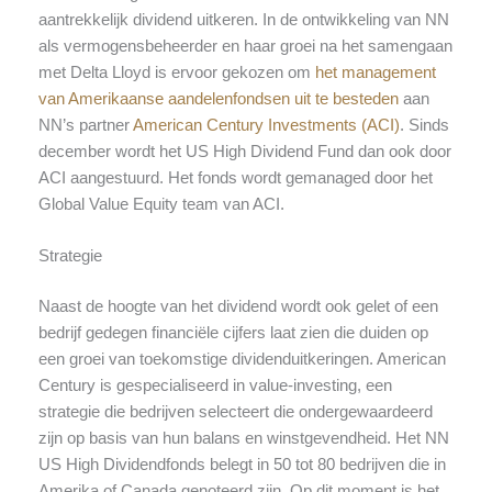
aantrekkelijk dividend uitkeren. In de ontwikkeling van NN
als vermogensbeheerder en haar groei na het samengaan
met Delta Lloyd is ervoor gekozen om
het management
van Amerikaanse aandelenfondsen uit te besteden
aan
NN’s partner
American Century Investments (ACI)
. Sinds
december wordt het US High Dividend Fund dan ook door
ACI aangestuurd. Het fonds wordt gemanaged door het
Global Value Equity team van ACI.
Strategie
Naast de hoogte van het dividend wordt ook gelet of een
bedrijf gedegen financiële cijfers laat zien die duiden op
een groei van toekomstige dividenduitkeringen. American
Century is gespecialiseerd in value-investing, een
strategie die bedrijven selecteert die ondergewaardeerd
zijn op basis van hun balans en winstgevendheid. Het NN
US High Dividendfonds belegt in 50 tot 80 bedrijven die in
Amerika of Canada genoteerd zijn. Op dit moment is het