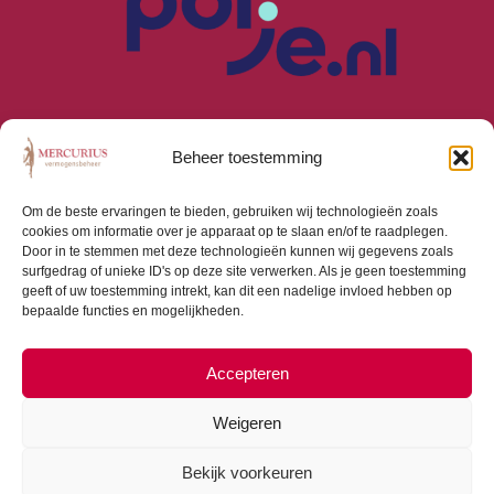
Beheer toestemming
Om de beste ervaringen te bieden, gebruiken wij technologieën zoals
cookies om informatie over je apparaat op te slaan en/of te raadplegen.
Algemene Voorwaarden
Door in te stemmen met deze technologieën kunnen wij gegevens zoals
Privacyverklaring
surfgedrag of unieke ID's op deze site verwerken. Als je geen toestemming
Cookiebeleid (EU)
geeft of uw toestemming intrekt, kan dit een nadelige invloed hebben op
bepaalde functies en mogelijkheden.
Consumentenbrief
Beloningsbeleid
Beleggingsbeleid
Accepteren
Weigeren
Bekijk voorkeuren
Copyright © 2026 Mercurius Vermogensbeheer |
Webdesign door