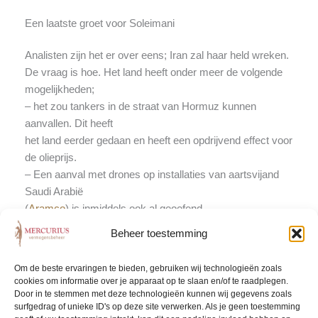
Een laatste groet voor Soleimani
Analisten zijn het er over eens; Iran zal haar held wreken.
De vraag is hoe. Het land heeft onder meer de volgende
mogelijkheden;
– het zou tankers in de straat van Hormuz kunnen
aanvallen. Dit heeft
het land eerder gedaan en heeft een opdrijvend effect voor
de olieprijs.
– Een aanval met drones op installaties van aartsvijand
Saudi Arabië
(
Aramco
) is inmiddels ook al geoefend.
– Iran heeft een berucht legertje van hackers die er niet
Beheer toestemming
voor terugdeinzen
om digitaal een bank te beroven of een infrastructuur plat
Om de beste ervaringen te bieden, gebruiken wij technologieën zoals
te leggen
cookies om informatie over je apparaat op te slaan en/of te raadplegen.
– Aanslagen op Trump\’s bezittingen buiten de VS, zoals
Door in te stemmen met deze technologieën kunnen wij gegevens zoals
surfgedrag of unieke ID's op deze site verwerken. Als je geen toestemming
bijvoorbeeld de Trump Towers in India of Turkije.