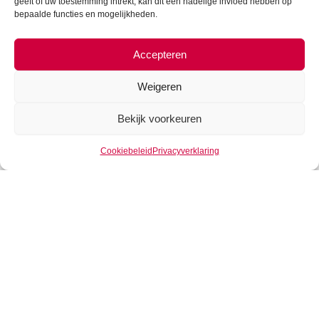
geeft of uw toestemming intrekt, kan dit een nadelige invloed hebben op
bepaalde functies en mogelijkheden.
Iraanse wraak in Hormuz?
Accepteren
Voor Iran lijkt de Hormuz optie de makkelijkste weg.
Omdat 24% van de dagelijkse wereld olieproductie wordt
Weigeren
verscheept via de Perzische Golf en dus het smalle
stukje doorvaart bij Hormuz, is dit het meest kwetsbaar.
Bekijk voorkeuren
Kwetsbaar voor de schepen en voor de wereldeconomie.
Azië lijkt dan het kind van de rekening te worden. 80% van
Cookiebeleid
Privacyverklaring
de olie die door Hormuz vaart heeft Azië als bestemming.
Bovendien zouden Amerikaanse bedrijven profiteren van
een hogere olieprijs. Amerika is immers netto exporteur
van het zwarte goud. Het lijkt daarom voor de hand te
liggen dat eventuele acties bij Hormuz van tijdelijke aard
zullen zijn om de relatie tussen Iran en China niet onnodig
te frustreren. Een combinatie met cyberaanvallen of
traditioneler vuurwerk bij gebouwen van Trump of Aramco
lijkt dan ook voor de hand te liggen.