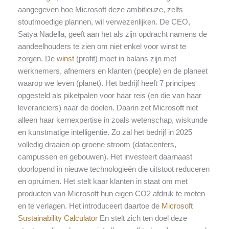
aangegeven hoe Microsoft deze ambitieuze, zelfs
stoutmoedige plannen, wil verwezenlijken. De CEO,
Satya Nadella, geeft aan het als zijn opdracht namens de
aandeelhouders te zien om niet enkel voor winst te
zorgen. De
winst
(profit) moet in balans zijn met
werknemers, afnemers en klanten (people) en de planeet
waarop we leven (planet). Het bedrijf heeft 7 principes
opgesteld als piketpalen voor haar reis (en die van haar
leveranciers) naar de doelen. Daarin zet Microsoft niet
alleen haar kernexpertise in zoals wetenschap, wiskunde
en kunstmatige intelligentie. Zo zal het bedrijf in 2025
volledig draaien op groene stroom (datacenters,
campussen en gebouwen). Het investeert daarnaast
doorlopend in nieuwe technologieën die uitstoot reduceren
en opruimen. Het stelt kaar klanten in staat om met
producten van Microsoft hun eigen CO2 afdruk te meten
en te verlagen. Het introduceert daartoe de
Microsoft
Sustainability Calculator
En stelt zich ten doel deze