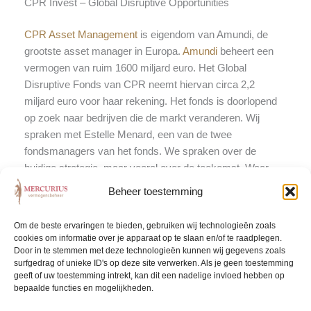
CPR Invest – Global Disruptive Opportunities
CPR Asset Management
is eigendom van Amundi, de
grootste asset manager in Europa.
Amundi
beheert een
vermogen van ruim 1600 miljard euro. Het Global
Disruptive Fonds van CPR neemt hiervan circa 2,2
miljard euro voor haar rekening. Het fonds is doorlopend
op zoek naar bedrijven die de markt veranderen. Wij
spraken met Estelle Menard, een van de twee
fondsmanagers van het fonds. We spraken over de
huidige strategie, maar vooral over de toekomst. Waar
liggen de kansen en waar zoekt CPR de bedrijven die de
Beheer toestemming
markt gaan veranderen? Wij nemen u graag mee in ons
enthousiasme voor dit fonds.
Om de beste ervaringen te bieden, gebruiken wij technologieën zoals
cookies om informatie over je apparaat op te slaan en/of te raadplegen.
Waar liggen de kansen?
Door in te stemmen met deze technologieën kunnen wij gegevens zoals
surfgedrag of unieke ID's op deze site verwerken. Als je geen toestemming
geeft of uw toestemming intrekt, kan dit een nadelige invloed hebben op
Waar Jobs en Musk hun sporen hebben verdient is het nu
bepaalde functies en mogelijkheden.
de vraag: \”Waar zijn de Apple\’s en Tesla\’s van de