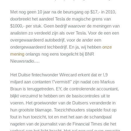
Met nog geen 10 jaar na de beursgang op $17,- in 2010,
doorbreekt het aandeel Tesla de magische grens van
$1000,- per stuk. Geen bedrijf waarover de meningen van
analisten zo verdeeld zijn als over Tesla. Voor de een een
overgewaardeerd autobedrijf, voor de ander een
ondergewaardeerd techbedrijf. En ja, wij hebben
onze
mening
onlangs nog eens toegelicht bij BNR
Nieuwsradio….
Het Duitse fintechwonder Wirecard erkent dat er !,9
miljard aan contanten \”vermist\” zijn nadat ceo Markus
Braun is teruggetreden. EY, de controlerende accountant,
blijkt verzuimd te hebben om de basiscontroles uit te
voeren. Het groeiwonder van de Duitsers veranderde in
hun grootste blamage. Toezichthouders stapelde fout op
fout in hun toezicht, tot en met het aan de schandpaal
nagelen van de journalist van de Financial Times die het
verhaal aan het licht bracht. Het zal nog wel even onrustig