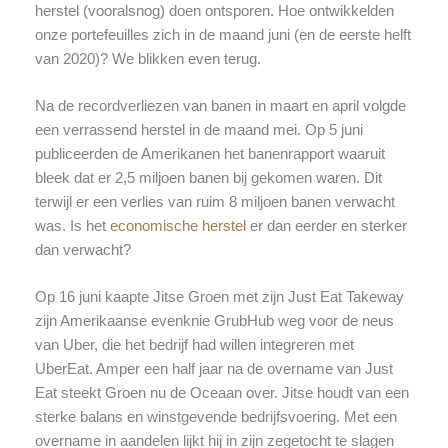
herstel (vooralsnog) doen ontsporen. Hoe ontwikkelden
onze portefeuilles zich in de maand juni (en de eerste helft
van 2020)? We blikken even terug.
Na de recordverliezen van banen in maart en april volgde
een verrassend herstel in de maand mei. Op 5 juni
publiceerden de Amerikanen het banenrapport waaruit
bleek dat er 2,5 miljoen banen bij gekomen waren. Dit
terwijl er een verlies van ruim 8 miljoen banen verwacht
was. Is het
economische herstel
er dan eerder en sterker
dan verwacht?
Op 16 juni kaapte Jitse Groen met zijn Just Eat Takeway
zijn Amerikaanse evenknie GrubHub weg voor de neus
van Uber, die het bedrijf had willen integreren met
UberEat. Amper een half jaar na de overname van Just
Eat steekt Groen nu de Oceaan over. Jitse houdt van een
sterke balans en winstgevende bedrijfsvoering. Met een
overname in aandelen lijkt hij in zijn zegetocht te slagen