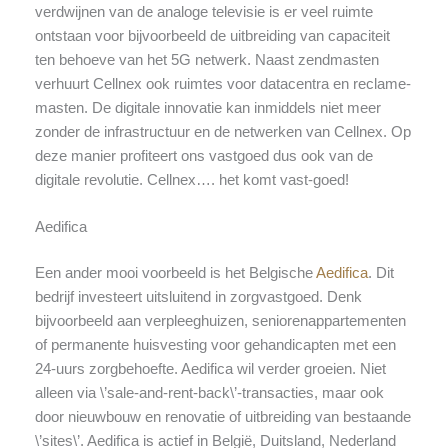
verdwijnen van de analoge televisie is er veel ruimte
ontstaan voor bijvoorbeeld de uitbreiding van capaciteit
ten behoeve van het 5G netwerk. Naast zendmasten
verhuurt Cellnex ook ruimtes voor datacentra en reclame-
masten. De digitale innovatie kan inmiddels niet meer
zonder de infrastructuur en de netwerken van Cellnex. Op
deze manier profiteert ons vastgoed dus ook van de
digitale revolutie. Cellnex…. het komt vast-goed!
Aedifica
Een ander mooi voorbeeld is het Belgische
Aedifica
. Dit
bedrijf investeert uitsluitend in zorgvastgoed. Denk
bijvoorbeeld aan verpleeghuizen, seniorenappartementen
of permanente huisvesting voor gehandicapten met een
24-uurs zorgbehoefte. Aedifica wil verder groeien. Niet
alleen via \’sale-and-rent-back\’-transacties, maar ook
door nieuwbouw en renovatie of uitbreiding van bestaande
\’sites\’. Aedifica is actief in België, Duitsland, Nederland