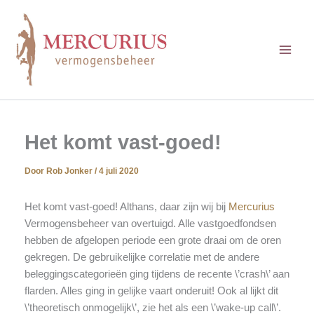
Ga
naar
de
inhoud
Het komt vast-goed!
Door
Rob Jonker
/
4 juli 2020
Het komt vast-goed! Althans, daar zijn wij bij
Mercurius
Vermogensbeheer van overtuigd. Alle vastgoedfondsen
hebben de afgelopen periode een grote draai om de oren
gekregen. De gebruikelijke correlatie met de andere
beleggingscategorieën ging tijdens de recente \’crash\’ aan
flarden. Alles ging in gelijke vaart onderuit! Ook al lijkt dit
\’theoretisch onmogelijk\’, zie het als een \’wake-up call\’.