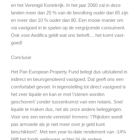
en het Verenigd Koninkrijk. In het jaar 2060 zal in deze
landen meer dan 25 % van de bevolking ouder dan 65 zijn
en meer dan 10 % ouder dan 80. Een mooie manier om
via vastgoed in te spelen op de vergrijzende consument.
Ook voor Aedifica geldt wat ons betreft… het komt vast-
goed!
Conclusie
Het Pan European Property Fund belegt dus uitsluitend in
indirect en beursgenoteerd vastgoed. Dat geeft ons een
comfortabel gevoel. In tegenstelling tot direct vastgoed is
het zeer liquide en kan er met \’stenen worden
geschoven\’ zonder tussenkomst van een notaris. Snel
liquide te maken dus, net als onze andere beleggingen.
Voor ons een eerste vereiste! Immers: \”Rijkdom wordt
pas armoede als je niet meer over je geld kunt
beschikken\”. Met een year-to-date rendement van -14%
blijft het fonds weliswaar achter bij de andere