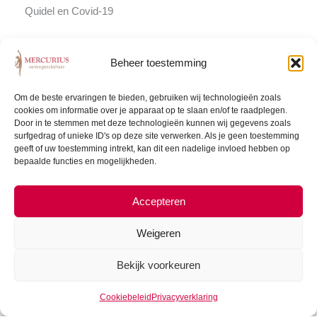
Quidel en Covid-19
De bestaande influenza (griep) testen van Quidel bleken
ook te werken als test voor Covid-19 en het bedrijf heeft
Beheer toestemming
dan ook versnelde goedkeuring van de Amerikaanse FDA
gekregen om haar producten te mogen inzetten als Covid
Om de beste ervaringen te bieden, gebruiken wij technologieën zoals
cookies om informatie over je apparaat op te slaan en/of te raadplegen.
test. Daarmee is het een top belegging gebleken. Quidel
Door in te stemmen met deze technologieën kunnen wij gegevens zoals
heeft de productie van de test die $5,- per stuk kost, in
surfgedrag of unieke ID's op deze site verwerken. Als je geen toestemming
enkele weken verhoogd van 200.000 naar 1 miljoen tests
geeft of uw toestemming intrekt, kan dit een nadelige invloed hebben op
bepaalde functies en mogelijkheden.
per week. In de komende tijd zal de productie verder
worden verhoogd naar 1,8 miljoen tests per week.
Accepteren
Het bedrijf haalt nu het merendeel van haar omzet uit de
VS maar door de pandemie worden haar Covid test
Weigeren
producten nu in de hele wereld gebruikt. En dat begint bij
de aanschaf van het basisstation.
Bekijk voorkeuren
Zolang er geen vaccin is (en nog geruime tijd daarna) zal
Cookiebeleid
Privacyverklaring
de vraag naar covid tests hoog blijven. Patiënten worden