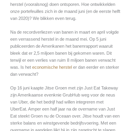
herstel (vooralsnog) doen ontsporen. Hoe ontwikkelden
onze portefeuilles zich in de maand juni (en de eerste helft
van 2020)? We blikken even terug.
Na de recordverliezen van banen in maart en april volgde
een verrassend herstel in de maand mei. Op 5 juni
publiceerden de Amerikanen het banenrapport waaruit
bleek dat er 2,5 miljoen banen bij gekomen waren. Dit
terwijl er een verlies van ruim 8 miljoen banen verwacht
was. Is het
economische herstel
er dan eerder en sterker
dan verwacht?
Op 16 juni kaapte Jitse Groen met zijn Just Eat Takeway
zijn Amerikaanse evenknie GrubHub weg voor de neus
van Uber, die het bedrijf had willen integreren met
UberEat. Amper een half jaar na de overname van Just
Eat steekt Groen nu de Oceaan over. Jitse houdt van een
sterke balans en winstgevende bedrijfsvoering. Met een
overname in aandelen lijkt hij in zijn zegetocht te slagen