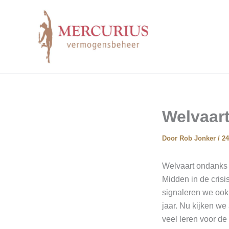
Ga
naar
de
inhoud
Welvaar
Door
Rob Jonker
/
24
Welvaart ondanks C
Midden in de crisi
signaleren we ook
jaar. Nu kijken we
veel leren voor d