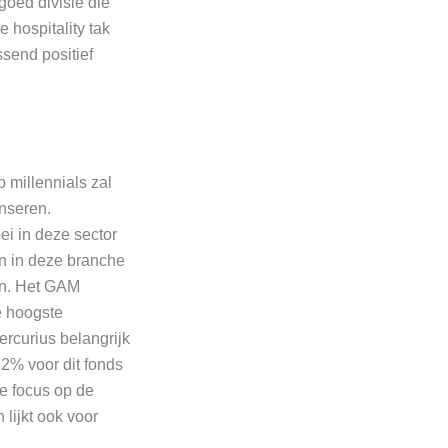
goed divisie die
 hospitality tak
ssend positief
 millennials zal
nseren.
ei in deze sector
en in deze branche
den. Het GAM
e hoogste
ercurius belangrijk
2% voor dit fonds
de focus op de
 lijkt ook voor