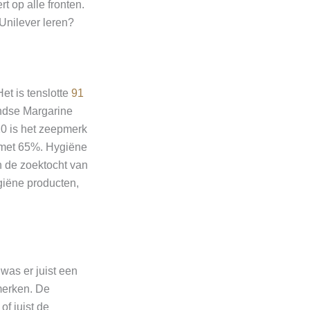
t op alle fronten.
 Unilever leren?
et is tenslotte
91
ndse Margarine
0 is het zeepmerk
r met 65%. Hygiëne
n de zoektocht van
ygiëne producten,
was er juist een
merken. De
f juist de