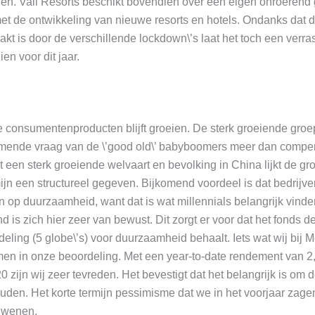
len. Vail Resorts beschikt bovendien over een eigen onroerend 
et de ontwikkeling van nieuwe resorts en hotels. Ondanks dat de
aakt is door de verschillende lockdown\’s laat het toch een verra
ien voor dit jaar.
 consumentenproducten blijft groeien. De sterk groeiende groep
emende vraag van de \’good old\’ babyboomers meer dan compe
en sterk groeiende welvaart en bevolking in China lijkt de gro
ijn een structureel gegeven. Bijkomend voordeel is dat bedrijv
n op duurzaamheid, want dat is wat millennials belangrijk vin
 is zich hier zeer van bewust. Dit zorgt er voor dat het fonds d
eling (5 globe\’s) voor duurzaamheid behaalt. Iets wat wij bij M
n in onze beoordeling. Met een year-to-date rendement van 2,
0 zijn wij zeer tevreden. Het bevestigt dat het belangrijk is om 
ouden. Het korte termijn pessimisme dat we in het voorjaar zagen
dwenen.