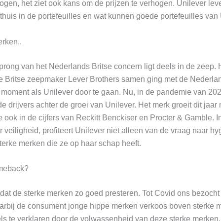
ogen, het ziet ook kans om de prijzen te verhogen. Unilever lever
thuis in de portefeuilles en wat kunnen goede portefeuilles van
erken..
sprong van het Nederlands Britse concern ligt deels in de zeep. H
e Britse zeepmaker Lever Brothers samen ging met de Nederla
 moment als Unilever door te gaan. Nu, in de pandemie van 202
e drijvers achter de groei van Unilever. Het merk groeit dit jaa
e ook in de cijfers van Reckitt Benckiser en Procter & Gamble. I
veiligheid, profiteert Unilever niet alleen van de vraag naar h
terke merken die ze op haar schap heeft.
omeback?
 dat de sterke merken zo goed presteren. Tot Covid ons bezocht 
aarbij de consument jonge hippe merken verkoos boven sterke 
s te verklaren door de volwassenheid van deze sterke merken, o