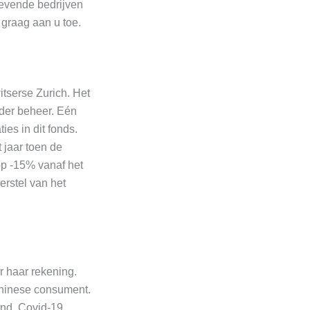
gevende bedrijven
 graag aan u toe.
itserse Zurich. Het
nder beheer. Eén
es in dit fonds.
t jaar toen de
op -15% vanaf het
erstel van het
 haar rekening.
Chinese consument.
land. Covid-19