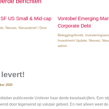
eerde berichten
ISF US Small & Mid-cap
Vontobel Emerging Mar
Corporate Debt
ds
,
Nieuws
,
Nieuwsbrief
/ Door
Beleggingsfonds
,
Investeringsan
Investment Update
,
Nieuws
,
Nieu
admin
 levert!
ber 2020
tober publiceerde Unilever haar derde kwartaalcijfers. Een sti
oemd door tegenwind op valutair gebied. En niet alleen weet de