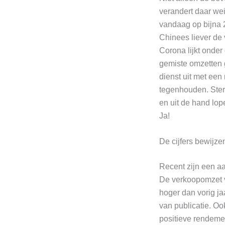
verandert daar wei
vandaag op bijna 28
Chinees liever de 
Corona lijkt onde
gemiste omzetten
dienst uit met ee
tegenhouden. Ster
en uit de hand lo
Ja!
De cijfers bewijze
Recent zijn een aa
De verkoopomzet v
hoger dan vorig ja
van publicatie. O
positieve rendemen