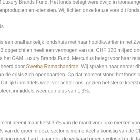
AM Luxury Brands Fund. Het fonds belegt wereldwijd in toonaan
nproducten en -diensten. Wij lichten onze keuze voor dit fonds
ds
is een onafhankelijk fondshuis met haar hoofdkwartier in het Zw
983 opgericht en heeft een vermogen van ca. CHF 120 miljard o
s het GAM Luxury Brands Fund. Mercurius belegt voor haar relati
eheerd door
Swetha Ramachandran
. Wij spraken haar eerder di
an de crisis zich openbaarden. Op dat moment stond het fonds 
 Dit lijkt inmiddels weer ver achter ons, gezien het sterke koersh
oteert inmiddels weer een plus van 1,3%.
ent neemt maar liefst 35% van de markt voor luxe merken voor
% van de groei in deze sector is momenteel afkomstig van de 
olking groeit hard, maar ook de welvaart groeit explosief in dit 