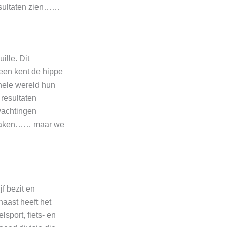
resultaten zien……
ille. Dit
reen kent de hippe
hele wereld hun
resultaten
wachtingen
t maken…… maar we
jf bezit en
naast heeft het
sport, fiets- en