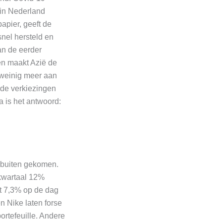
 in Nederland
papier, geeft de
snel hersteld en
an de eerder
n maakt Azië de
 weinig meer aan
nde verkiezingen
 is het antwoord:
r buiten gekomen.
 kwartaal 12%
et 7,3% op de dag
n Nike laten forse
ortefeuille. Andere