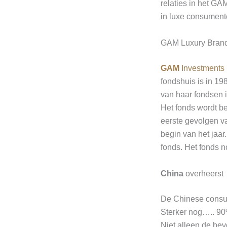
relaties in het G
in luxe consumente
GAM Luxury Bran
GAM
Investments
fondshuis is in 1
van haar fondsen i
Het fonds wordt b
eerste gevolgen v
begin van het jaar.
fonds. Het fonds n
China
overheerst
De Chinese consum
Sterker nog….. 90
Niet alleen de bev