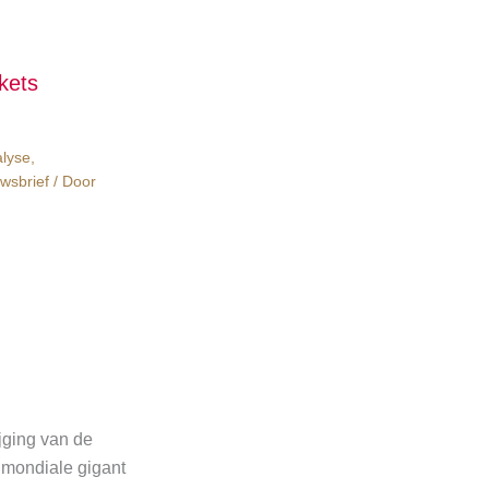
kets
alyse
,
wsbrief
/ Door
jging van de
 mondiale gigant