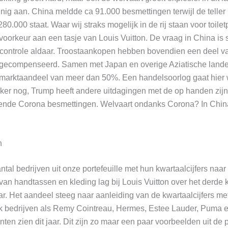
nig aan. China meldde ca 91.000 besmettingen terwijl de teller
0.000 staat. Waar wij straks mogelijk in de rij staan voor toilet
voorkeur aan een tasje van Louis Vuitton. De vraag in China is 
r controle aldaar. Troostaankopen hebben bovendien een deel v
 gecompenseerd. Samen met Japan en overige Aziatische lande
n marktaandeel van meer dan 50%. Een handelsoorlog gaat hier
ker nog, Trump heeft andere uitdagingen met de op handen zij
pende Corona besmettingen. Welvaart ondanks Corona? In China
n
ntal bedrijven uit onze portefeuille met hun kwartaalcijfers naa
an handtassen en kleding lag bij Louis Vuitton over het derde
ar. Het aandeel steeg naar aanleiding van de kwartaalcijfers m
ok bedrijven als Remy Cointreau, Hermes, Estee Lauder, Puma e
ten zien dit jaar. Dit zijn zo maar een paar voorbeelden uit de p