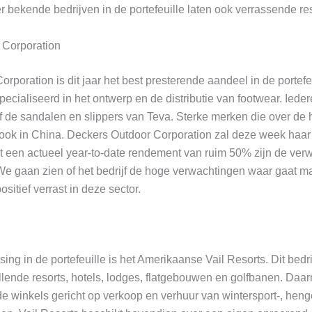
r bekende bedrijven in de portefeuille laten ook verrassende 
Corporation
rporation is dit jaar het best presterende aandeel in de portefeu
pecialiseerd in het ontwerp en de distributie van footwear. Iede
f de sandalen en slippers van Teva. Sterke merken die over de 
 ook in China. Deckers Outdoor Corporation zal deze week haar 
een actueel year-to-date rendement van ruim 50% zijn de ver
e gaan zien of het bedrijf de hoge verwachtingen waar gaa
positief verrast in deze sector.
ng in de portefeuille is het Amerikaanse Vail Resorts. Dit bedri
illende resorts, hotels, lodges, flatgebouwen en golfbanen. Daar
de winkels gericht op verkoop en verhuur van wintersport-, hengel