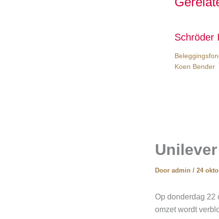
Gerelat
Schröder 
Beleggingsfon
Koen Bender
Unilever
Door
admin
/
24 okto
Op donderdag 22 ok
omzet wordt verbl