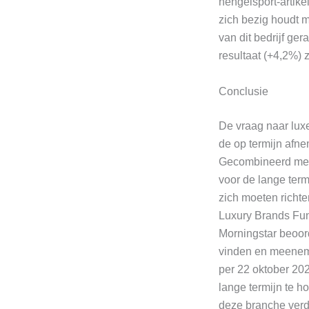
hengelsport-artike
zich bezig houdt m
van dit bedrijf ger
resultaat (+4,2%) z
Conclusie
De vraag naar luxe
de op termijn afn
Gecombineerd met e
voor de lange term
zich moeten richte
Luxury Brands Fund
Morningstar beoord
vinden en meeneme
per 22 oktober 202
lange termijn te h
deze branche ver