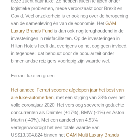
deze zucht naar luxe. Ze hebben alleen te lijden onder
logistieke problemen, mede veroorzaakt door Brexit en
Covid. Veel onzekerheid is er ook nog over de heropening
van de samenleving én van de economie. Het
GAM
Luxury Brands Fund
is dan ook nog terughoudend in de
investeringen in reisfaciliteiten. Op de investeringen in
Hilton Hotels heeft dat overigens op het oog geen invloed,
in tegendeel: dat behoudt door de populariteit onder
binnenlandse reizigers voorlopig zijn waarde wel.
Ferrari, luxe en groen
Het aandeel Ferrari scoorde afgelopen jaar het best van
alle luxe-automerken
, met een stijging van 28% over het
volle coronajaar 2020. Het versloeg soeverein geduchte
concurrenten als Daimler (+17%), BMW (-1%) en Aston
Martin (-40%). Met een aandeel van 4,93%
vertegenwoordigt het een totale waarde van
US$13.304.824 binnen het
GAM Multi Luxury Brands