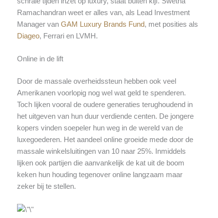
schrale tijden inzet op luxury, staat buiten kijf. Swetha
Ramachandran weet er alles van, als Lead Investment
Manager van
GAM Luxury Brands Fund
, met posities als
Diageo
, Ferrari en LVMH.
Online in de lift
Door de massale overheidssteun hebben ook veel
Amerikanen voorlopig nog wel wat geld te spenderen.
Toch lijken vooral de oudere generaties terughoudend in
het uitgeven van hun duur verdiende centen. De jongere
kopers vinden soepeler hun weg in de wereld van de
luxegoederen. Het aandeel online groeide mede door de
massale winkelsluitingen van 10 naar 25%. Inmiddels
lijken ook partijen die aanvankelijk de kat uit de boom
keken hun houding tegenover online langzaam maar
zeker bij te stellen.