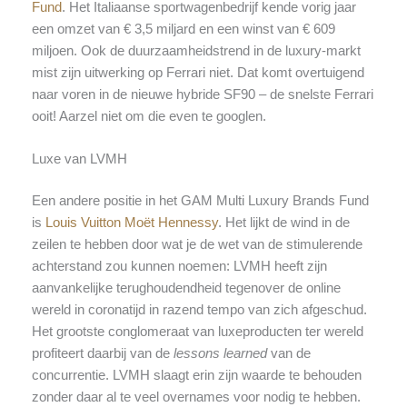
Fund
. Het Italiaanse sportwagenbedrijf kende vorig jaar
een omzet van € 3,5 miljard en een winst van € 609
miljoen. Ook de duurzaamheidstrend in de luxury-markt
mist zijn uitwerking op Ferrari niet. Dat komt overtuigend
naar voren in de nieuwe hybride SF90 – de snelste Ferrari
ooit! Aarzel niet om die even te googlen.
Luxe van LVMH
Een andere positie in het GAM Multi Luxury Brands Fund
is
Louis Vuitton Moët Hennessy
. Het lijkt de wind in de
zeilen te hebben door wat je de wet van de stimulerende
achterstand zou kunnen noemen: LVMH heeft zijn
aanvankelijke terughoudendheid tegenover de online
wereld in coronatijd in razend tempo van zich afgeschud.
Het grootste conglomeraat van luxeproducten ter wereld
profiteert daarbij van de
lessons learned
van de
concurrentie. LVMH slaagt erin zijn waarde te behouden
zonder daar al te veel overnames voor nodig te hebben.