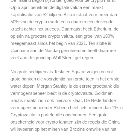
De maand begon bijzonder goed voor de crypto markt.
Op 5 april bereikten de digitale valuta een markt
kapitalisatie van $2 biljoen. Bitcoin staat voor meer dan
50% van de crypto markt en is daarom een drijvende
kracht achter het succes. Daarnaast heeft Etherium, de
op één na grootste crypto valuta, een groei van 180%
meegemaakt sinds het begin van 2021. Ten slotte is
Coinbase aan de Nasdaq genoteerd en heeft daarmee
voet aan de grond op Wall Street gekregen .
Na grote bedrijven als Tesla en Square volgen nu ook
grote banken die voorzichtig hun grote teen in het crypto
water dopen. Morgan Stanley is de eerste grootbank die
vermogensbeheer biedt in de cryptovaluta. Goldman
Sachs maakt zich ook hiervoor klaar. De Nederlandse
vermogensbeheerder Robeco heeft iets minder dan 1% in
Cryptovaluta in portefeuille opgenomen. Een grote
onzekerheid voor crypto fanaten zijn de regels die China
wil invoeren op het minen van Bitcoins omwille van het