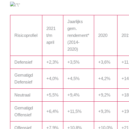
Jaarlijks
2021
gem.
Risicoprofiel
t/m
rendement*
2020
201
april
(2014-
2020)
Defensief
+2,3%
+3,5%
+3,6%
+11
Gematigd
+4,0%
+4,5%
+4,2%
+14
Defensief
Neutraal
+5,5%
+9,4%
+9,2%
+18
Gematigd
+6,4%
+11,5%
+9,3%
+19
Offensief
Offensief
+7,9%
+10,8%
+10,0%
+21