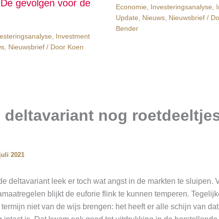
De gevolgen voor de
Economie
,
Investeringsanalyse
,
Update
,
Nieuws
,
Nieuwsbrief
/ D
Bender
esteringsanalyse
,
Investment
ws
,
Nieuwsbrief
/ Door
Koen
 deltavariant nog roetdeeltjes
juli 2021
 deltavariant leek er toch wat angst in de markten te sluipen. 
aatregelen blijkt de euforie flink te kunnen temperen. Tegelijke
termijn niet van de wijs brengen: het heeft er alle schijn van dat