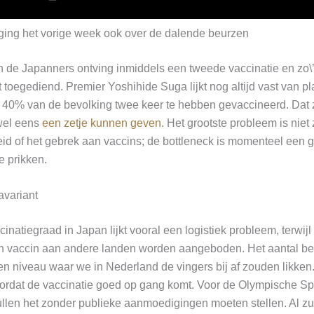
ging het vorige week ook over de dalende beurzen
de Japanners ontving inmiddels een tweede vaccinatie en zo\
 toegediend. Premier Yoshihide Suga lijkt nog altijd vast van p
 40% van de bevolking twee keer te hebben gevaccineerd. Dat 
wel eens
een zetje kunnen geven
. Het grootste probleem is niet
eid of het gebrek aan vaccins; de bottleneck is momenteel een 
e prikken.
avariant
atiegraad in Japan lijkt vooral een logistiek probleem, terwijl t
 vaccin aan andere landen worden aangeboden. Het aantal bes
een niveau waar we in Nederland de vingers bij af zouden likken. 
oordat de vaccinatie goed op gang komt. Voor de Olympische Sp
zullen het zonder publieke aanmoedigingen moeten stellen. Al z