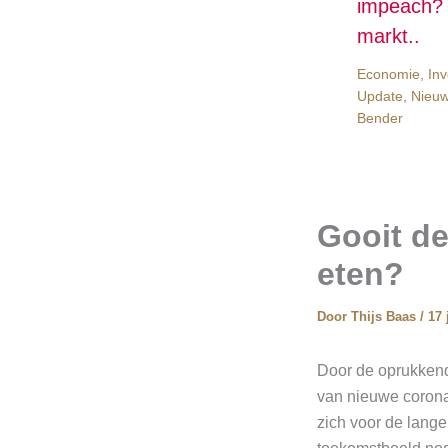
impeach? 
markt..
Economie
,
Inv
Update
,
Nieu
Bender
Gooit de
eten?
Door
Thijs Baas
/
17 
Door de oprukkende
van nieuwe coronam
zich voor de lange 