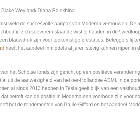
– Blake Weyland/ Diana Polekhina
mst wekt de succesvolle aanpak van Moderna vertrouwen. De 
hbedrijf zich soeverein staande wist te houden in de \’wedloo
en blauwdruk zijn voor toekomstige prestaties. Beleggers lijke
ord
heeft het aandeel inmiddels al jaren stevig kunnen rijpen in d
 van het Schotse fonds zijn gericht op een positieve veranderin
jkt al uit de aanwezigheid van het oer-Hollandse ASML in de port
otten al sinds 2013 hebben in Tesla geeft blijk van een vastho
 dat betreft kan de positie in Moderna een voorbode zijn voor n
eeft het de rendementen van Baille Gifford en het aandeel Mode