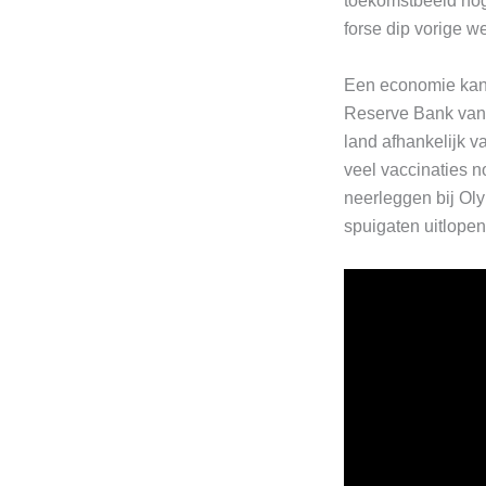
toekomstbeeld nog 
forse dip vorige w
Een economie kan 
Reserve Bank van 
land afhankelijk v
veel vaccinaties n
neerleggen bij Ol
spuigaten uitlopen