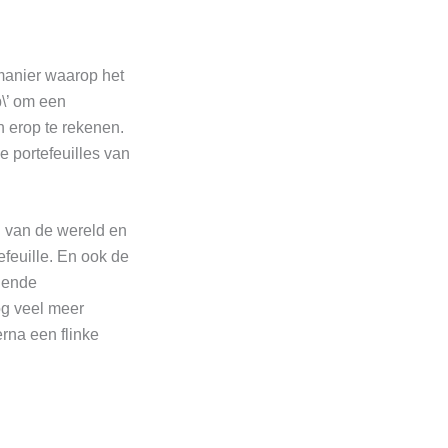
manier waarop het
p\’ om een
n erop te rekenen.
e portefeuilles van
g van de wereld en
efeuille. En ook de
udende
og veel meer
rna een flinke