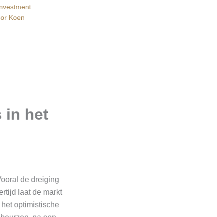
Investment
oor
Koen
 in het
Vooral de dreiging
rtijd laat de markt
 het optimistische