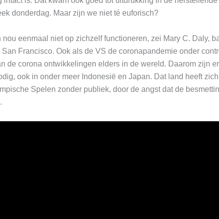
intact is. Dat kwam ook goed tot uitdrukking in de herstellend
eek donderdag. Maar zijn we niet té euforisch?
nou eenmaal niet op zichzelf functioneren, zei Mary C. Daly, b
San Francisco. Ook als de VS de coronapandemie onder controle 
an de corona ontwikkelingen elders in de wereld. Daarom zijn er
odig, ook in onder meer Indonesië en Japan. Dat land heeft zic
ympische Spelen zonder publiek, door de angst dat de besmetti
.