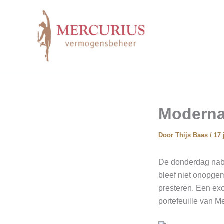
Ga
naar
de
inhoud
Moderna
Door
Thijs Baas
/
17 
De donderdag nab
bleef niet onopge
presteren. Een exc
portefeuille van Me