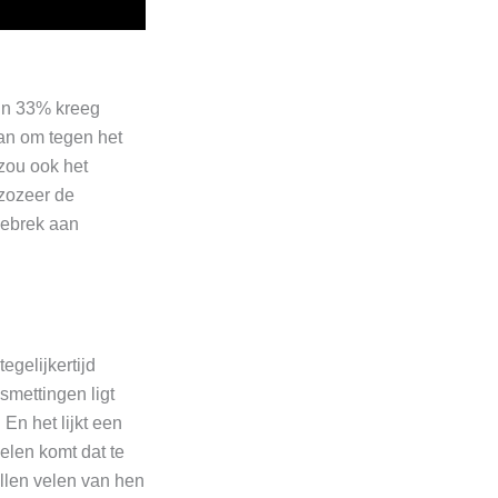
’n 33% kreeg
lan om tegen het
zou ook het
 zozeer de
gebrek aan
egelijkertijd
mettingen ligt
En het lijkt een
elen komt dat te
ullen velen van hen