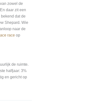
van zowel de
 En daar zit een
n bekend dat de
New Shepard. Wie
aanloop naar de
ace race
op
guurlijk de ruimte.
ste halfjaar: 3%
ig en gericht op