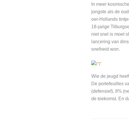
In meer kosmische
jongste als de oud
oer-Hollands tintj
18-jarige Tilbur
niet snel is moet 
lancering van dins
snelheid won.
Wie de jeugd heeft
De portefeuilles v
(defensief), 8% (n
de toekomst. En dat