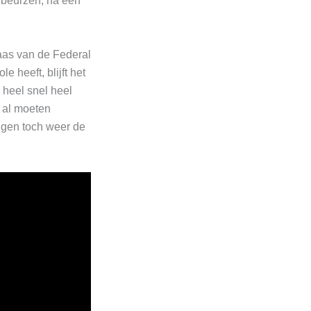
e beurzen, na een
aas van de Federal
heeft, blijft het
 heel snel heel
h al moeten
ngen toch weer de