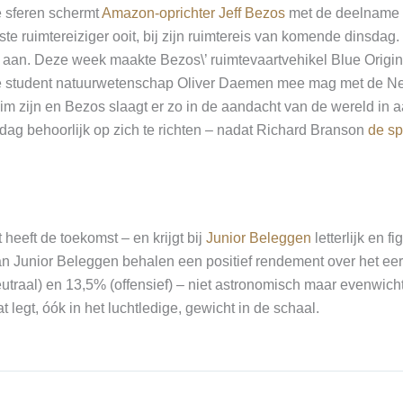
 sferen schermt
Amazon-oprichter Jeff Bezos
met de deelname 
ste ruimtereiziger ooit, bij zijn ruimtereis van komende dinsdag.
e aan. Deze week maakte Bezos\’ ruimtevaartvehikel Blue Origi
gse student natuurwetenschap Oliver Daemen mee mag met de 
slim zijn en Bezos slaagt er zo in de aandacht van de wereld in 
dag behoorlijk op zich te richten – nadat Richard Branson
de sp
 heeft de toekomst – en krijgt bij
Junior Beleggen
letterlijk en fi
an Junior Beleggen behalen een positief rendement over het eer
eutraal) en 13,5% (offensief) – niet astronomisch maar evenwicht
 legt, óók in het luchtledige, gewicht in de schaal.