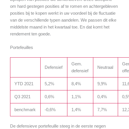
om hard gestegen posities af te romen en achtergebleven
posities bij te kopen werkt in uw voordeel bij de fluctuatie
van de verschillende typen aandelen. We passen dit elke
middelste maand in het kwartaal toe. En dat komt het
rendement ten goede.
Portefeuilles
Gem.
Ge
Defensief
Neutraal
defensief
off
YTD 2021
5,2%
8,4%
9,9%
11
Q3 2021
0,6%
1,1%
0,4%
0,
benchmark
-0,6%
1,4%
7,7%
12
De defensieve portefeuille steeg in de eerste negen