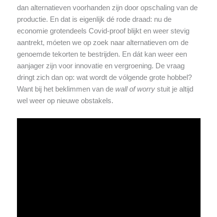
dan alternatieven voorhanden zijn door opschaling van de
productie. En dat is eigenlijk dé rode draad: nu de
economie grotendeels Covid-proof blijkt en weer stevig
aantrekt, móeten we op zoek naar alternatieven om de
genoemde tekorten te bestrijden. En dát kan weer een
aanjager zijn voor innovatie en vergroening. De vraag
dringt zich dan op: wat wordt de vólgende grote hobbel?
Want bij het beklimmen van de
wall of worry
stuit je altijd
wel weer op nieuwe obstakels.